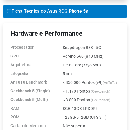
Ficha Técnica do Asus ROG Phone 5s
Hardware e Performance
Processador
Snapdragon 888+ 5G
GPU
Adreno 660 (840 MHz)
Arquitetura
Octa-Core (Kryo 680)
Litografia
5 nm
AnTuTu Benchmark
~850.000 Pontos (v9)
(AnTuTu)
Geekbench 5 (Single)
~1.170 Pontos
(Geekbench)
Geekbench 5 (Multi)
~3.800 Pontos
(Geekbench)
RAM
8GB-18GB LPDDR5
ROM
128GB-512GB (UFS 3.1)
Cartão de Memória
Não suporta