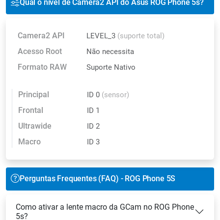
Qual o nível de Camera2 API do Asus ROG Phone 5s?
Camera2 API
LEVEL_3
(suporte total)
Acesso Root
Não necessita
Formato RAW
Suporte Nativo
Principal
ID 0
(sensor)
Frontal
ID 1
Ultrawide
ID 2
Macro
ID 3
Perguntas Frequentes (FAQ) - ROG Phone 5S
Como ativar a lente macro da GCam no ROG Phone
5s?