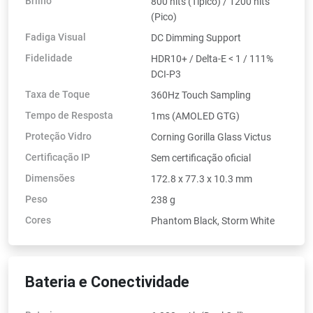
Brilho
800 nits (Típico) / 1200 nits
(Pico)
Fadiga Visual
DC Dimming Support
Fidelidade
HDR10+ / Delta-E < 1 / 111%
DCI-P3
Taxa de Toque
360Hz Touch Sampling
Tempo de Resposta
1ms (AMOLED GTG)
Proteção Vidro
Corning Gorilla Glass Victus
Certificação IP
Sem certificação oficial
Dimensões
172.8 x 77.3 x 10.3 mm
Peso
238 g
Cores
Phantom Black, Storm White
Bateria e Conectividade