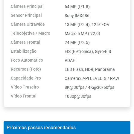
Câmera Principal
64 MP (f/1.8)
Sensor Principal
Sony IMX686
Câmera Ultrawide
13 MP (f/2.4), 125º FOV
Teleobjetiva / Macro
Macro 5 MP (f/2.0)
Câmera Frontal
24 MP (f/2.5)
Estabilização
EIS (Eletrônica), Gyro-EIS
Foco Automático
PDAF
Recursos (Foto)
LED Flash, HDR, Panorama
Capacidade Pro
Camera2 API LEVEL_3 / RAW
Vídeo Traseiro
8K@30fps / 4K@30/60fps
Vídeo Frontal
1080p@30fps
Próximos passos recomendados