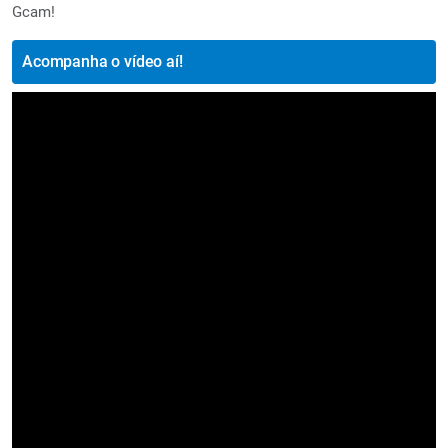
Gcam!
Acompanha o vídeo aí!