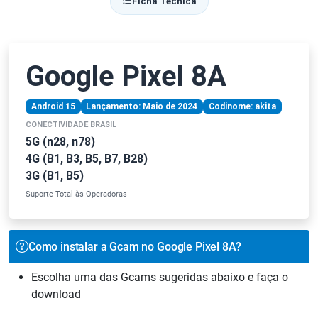
Ficha Técnica
Google Pixel 8A
Android 15
Lançamento: Maio de 2024
Codinome: akita
CONECTIVIDADE BRASIL
5G (n28, n78)
4G (B1, B3, B5, B7, B28)
3G (B1, B5)
Suporte Total às Operadoras
Como instalar a Gcam no Google Pixel 8A?
Escolha uma das Gcams sugeridas abaixo e faça o
download