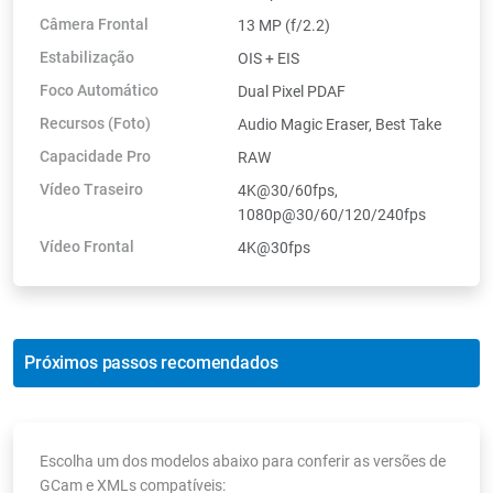
Câmera Frontal
13 MP (f/2.2)
Estabilização
OIS + EIS
Foco Automático
Dual Pixel PDAF
Recursos (Foto)
Audio Magic Eraser, Best Take
Capacidade Pro
RAW
Vídeo Traseiro
4K@30/60fps,
1080p@30/60/120/240fps
Vídeo Frontal
4K@30fps
Próximos passos recomendados
Escolha um dos modelos abaixo para conferir as versões de
GCam e XMLs compatíveis: