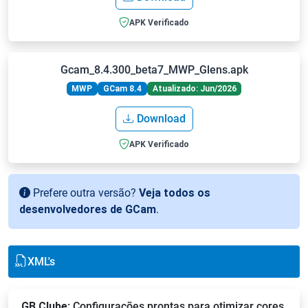
APK Verificado
Gcam_8.4.300_beta7_MWP_Glens.apk
MWP
GCam 8.4
Atualizado: Jun/2026
Download
APK Verificado
Prefere outra versão?
Veja todos os
desenvolvedores de GCam
.
XML's
GB Clube
: Configurações prontas para otimizar cores,