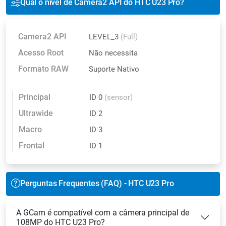
Qual o nível de Camera2 API do HTC U23 Pro?
Camera2 API
LEVEL_3
(Full)
Acesso Root
Não necessita
Formato RAW
Suporte Nativo
Principal
ID 0
(sensor)
Ultrawide
ID 2
Macro
ID 3
Frontal
ID 1
Perguntas Frequentes (FAQ) - HTC U23 Pro
A GCam é compatível com a câmera principal de
108MP do HTC U23 Pro?