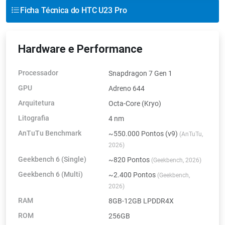
Ficha Técnica do HTC U23 Pro
Hardware e Performance
Processador
Snapdragon 7 Gen 1
GPU
Adreno 644
Arquitetura
Octa-Core (Kryo)
Litografia
4 nm
AnTuTu Benchmark
~550.000 Pontos (v9)
(AnTuTu,
2026)
Geekbench 6 (Single)
~820 Pontos
(Geekbench, 2026)
Geekbench 6 (Multi)
~2.400 Pontos
(Geekbench,
2026)
RAM
8GB-12GB LPDDR4X
ROM
256GB