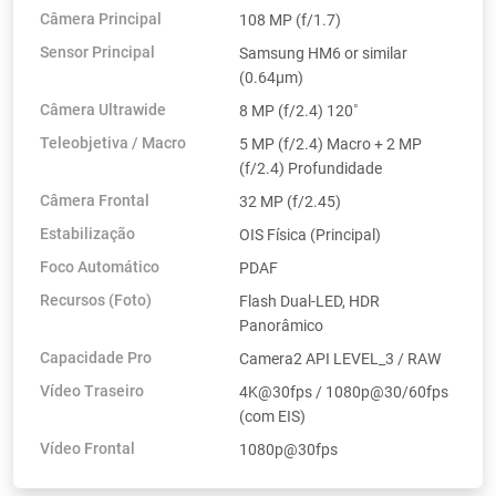
Câmera Principal
108 MP (f/1.7)
Sensor Principal
Samsung HM6 or similar
(0.64µm)
Câmera Ultrawide
8 MP (f/2.4) 120˚
Teleobjetiva / Macro
5 MP (f/2.4) Macro + 2 MP
(f/2.4) Profundidade
Câmera Frontal
32 MP (f/2.45)
Estabilização
OIS Física (Principal)
Foco Automático
PDAF
Recursos (Foto)
Flash Dual-LED, HDR
Panorâmico
Capacidade Pro
Camera2 API LEVEL_3 / RAW
Vídeo Traseiro
4K@30fps / 1080p@30/60fps
(com EIS)
Vídeo Frontal
1080p@30fps