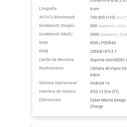
Cortex-A78 & 4x 2.0
Litografia
6 nm
AnTuTu Benchmark
700.000 (v10)
(AnTuT
Geekbench (Single)
900
(Geekbench, 2024)
Geekbench (Multi)
3000
(Geekbench, 2024
RAM
8GB LPDDR4X
ROM
256GB UFS 3.1
Cartão de Memória
Suporta microSDXC (
Resfriamento
Câmara de Vapor int
jogos
Sistema Operacional
Android 14
Interface de Usuário
XOS 13 (For GT)
Diferenciais
Cyber Mecha Design 
Charge