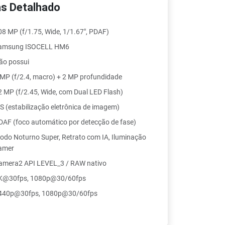
s Detalhado
08 MP (f/1.75, Wide, 1/1.67", PDAF)
amsung ISOCELL HM6
ão possui
 MP (f/2.4, macro) + 2 MP profundidade
2 MP (f/2.45, Wide, com Dual LED Flash)
IS (estabilização eletrônica de imagem)
DAF (foco automático por detecção de fase)
odo Noturno Super, Retrato com IA, Iluminação
amer
amera2 API LEVEL_3 / RAW nativo
K@30fps, 1080p@30/60fps
440p@30fps, 1080p@30/60fps