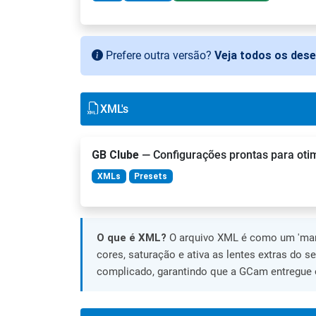
Prefere outra versão?
Veja todos os des
XML's
GB Clube
— Configurações prontas para otimi
XMLs
Presets
O que é XML?
O arquivo XML é como um 'manu
cores, saturação e ativa as lentes extras do s
complicado, garantindo que a GCam entregue o