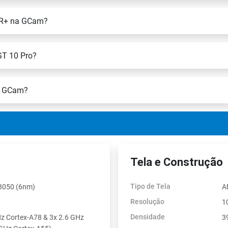
HDR+ na GCam?
GT 10 Pro?
 a GCam?
Tela e Construção
Tipo de Tela
 8050 (6nm)
A
Resolução
1
Densidade
Hz Cortex-A78 & 3x 2.6 GHz
3