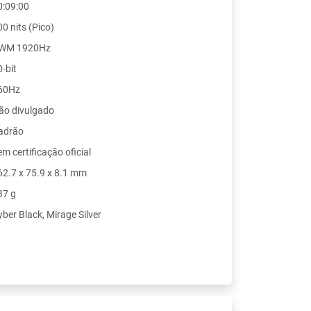
0:09:00
0 nits (Pico)
WM 1920Hz
-bit
60Hz
ão divulgado
adrão
m certificação oficial
62.7 x 75.9 x 8.1 mm
87 g
yber Black, Mirage Silver