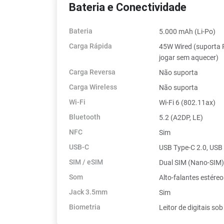
Bateria e Conectividade
Bateria
5.000 mAh (Li-Po)
Carga Rápida
45W Wired (suporta 
jogar sem aquecer)
Carga Reversa
Não suporta
Carga Wireless
Não suporta
Wi-Fi
Wi-Fi 6 (802.11ax)
Bluetooth
5.2 (A2DP, LE)
NFC
Sim
USB-C
USB Type-C 2.0, USB
SIM / eSIM
Dual SIM (Nano-SIM)
Som
Alto-falantes estére
Jack 3.5mm
Sim
Biometria
Leitor de digitais sob