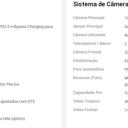
Sistema de Câmera
Câmera Principal
1
Sensor Principal
PD3.0 e Bypass Charging para
S
Câmera Ultrawide
N
Teleobjetiva / Macro
2
Câmera Frontal
3
Estabilização
E
Foco Automático
P
Recursos (Foto)
M
 On-The-Go
g
Capacidade Pro
C
Vídeo Traseiro
o ajustados com DTS
4
Vídeo Frontal
1
 a tela (óptico)