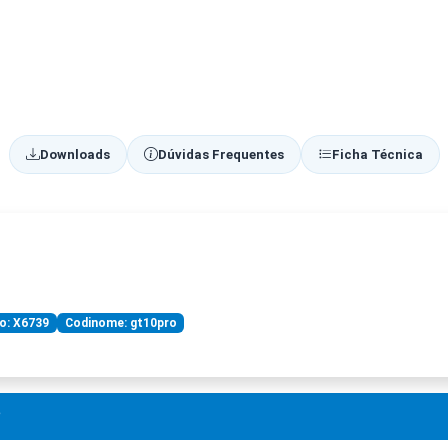
Downloads
Dúvidas Frequentes
Ficha Técnica
o: X6739
Codinome: gt10pro
?