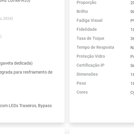
 GHz Cortex-A55)
Proporção
2
Brilho
90
u, 2024)
Fadiga Visual
P
Fidelidade
10
)
Taxa de Toque
3
Tempo de Resposta
N
Proteção Vidro
P
gaveta dedicada)
Certificação IP
Se
egrada para resfriamento de
Dimensões
1
Peso
1
Cores
C
com LEDs Traseiros, Bypass