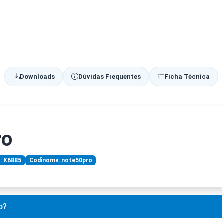
Downloads
Dúvidas Frequentes
Ficha Técnica
ro
: X6885
Codinome: note50pro
o?