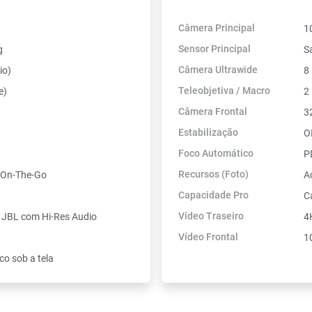
Câmera Principal
1
Sensor Principal
g
S
Câmera Ultrawide
io)
8
Teleobjetiva / Macro
e)
2
Câmera Frontal
3
Estabilização
OI
Foco Automático
P
Recursos (Foto)
 On-The-Go
A
Capacidade Pro
C
Vídeo Traseiro
o JBL com Hi-Res Audio
4
Vídeo Frontal
1
ico sob a tela