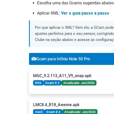
Escolha uma das Gcams sugeridas abaixo
Aplicar XML:
Ver o guia passo a passo
Por que aplicar o XML? Sem ele, a GCam pode 
ajustes perfeitos para o seu sensor, corrigind
Clube na seção abaixo e acesse as configuraç
Gcam para Infinix Note 50 Pro
MGC_9.2.113_A11_V9_snap.apk
BSG
Gcam 9.2
Atualizado: Jun/2026
LMC8.4_R18_Aweme.apk
Hasli
Gcam 8.4
Atualizado: Jun/2026