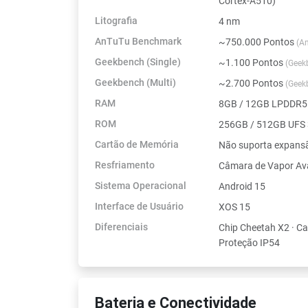
Cortex-A510)
Litografia
4 nm
AnTuTu Benchmark
~750.000 Pontos
(A
Geekbench (Single)
~1.100 Pontos
(Geek
Geekbench (Multi)
~2.700 Pontos
(Geek
RAM
8GB / 12GB LPDDR5
ROM
256GB / 512GB UFS 
Cartão de Memória
Não suporta expans
Resfriamento
Câmara de Vapor A
Sistema Operacional
Android 15
Interface de Usuário
XOS 15
Diferenciais
Chip Cheetah X2 · C
Proteção IP54
Bateria e Conectividade