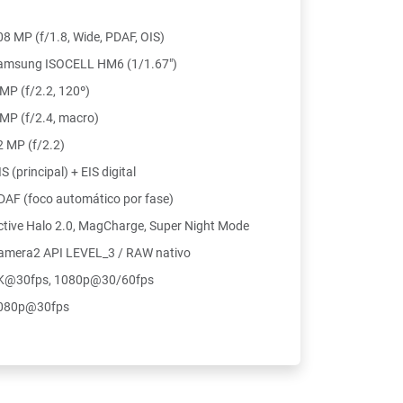
08 MP (f/1.8, Wide, PDAF, OIS)
amsung ISOCELL HM6 (1/1.67")
 MP (f/2.2, 120º)
 MP (f/2.4, macro)
2 MP (f/2.2)
S (principal) + EIS digital
DAF (foco automático por fase)
ctive Halo 2.0, MagCharge, Super Night Mode
amera2 API LEVEL_3 / RAW nativo
K@30fps, 1080p@30/60fps
080p@30fps