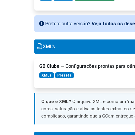
Prefere outra versão?
Veja todos os des
XML's
GB Clube
— Configurações prontas para otimi
XMLs
Presets
O que é XML?
O arquivo XML é como um 'manu
cores, saturação e ativa as lentes extras do s
complicado, garantindo que a GCam entregue o