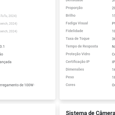
Densidade
3
Proporção
2
Brilho
1
nTuTu, 2024)
Fadiga Visual
P
bench, 2024)
Fidelidade
1
bench, 2024)
Taxa de Toque
3
Tempo de Resposta
3.1
N
Proteção Vidro
ão
C
Certificação IP
vançada
I
Dimensões
1
Peso
1
Cores
arregamento de 100W ·
O
Sistema de Câmera