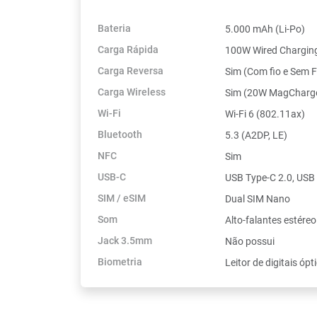
Bateria
5.000 mAh (Li-Po)
Carga Rápida
100W Wired Chargin
Carga Reversa
Sim (Com fio e Sem F
Carga Wireless
Sim (20W MagCharg
Wi-Fi
Wi-Fi 6 (802.11ax)
Bluetooth
5.3 (A2DP, LE)
NFC
Sim
USB-C
USB Type-C 2.0, USB
SIM / eSIM
Dual SIM Nano
Som
Alto-falantes estére
Jack 3.5mm
Não possui
Biometria
Leitor de digitais ópt