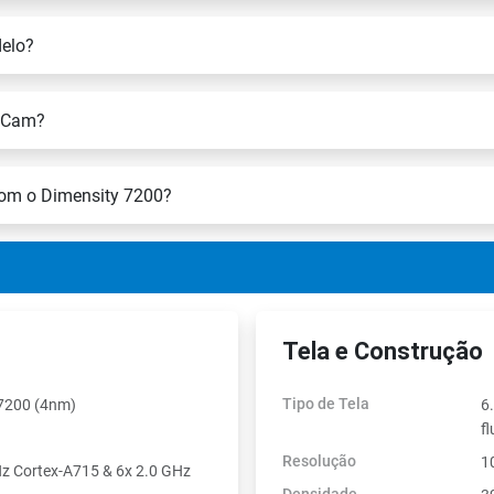
delo?
 GCam?
com o Dimensity 7200?
Tela e Construção
Tipo de Tela
 7200 (4nm)
6
f
Resolução
1
Hz Cortex-A715 & 6x 2.0 GHz