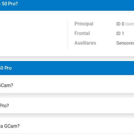
e 50 Pro?
Principal
ID 0
(sen
Frontal
ID 1
Auxiliares
Sensores
50 Pro
a GCam?
Pro?
 na GCam?