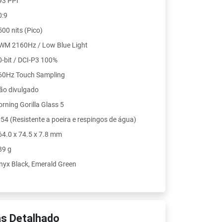
93 PPI
0:9
500 nits (Pico)
WM 2160Hz / Low Blue Light
0-bit / DCI-P3 100%
60Hz Touch Sampling
ão divulgado
orning Gorilla Glass 5
P54 (Resistente a poeira e respingos de água)
64.0 x 74.5 x 7.8 mm
89 g
nyx Black, Emerald Green
s Detalhado