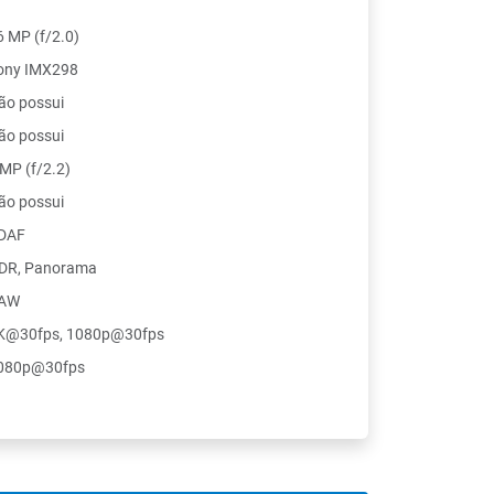
6 MP (f/2.0)
ony IMX298
ão possui
ão possui
 MP (f/2.2)
ão possui
DAF
DR, Panorama
AW
K@30fps, 1080p@30fps
080p@30fps