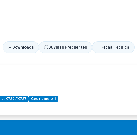
Downloads
Dúvidas Frequentes
Ficha Técnica
o: X720 / X727
Codinome: zl1