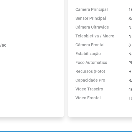
Câmera Principal
1
Sensor Principal
S
Câmera Ultrawide
N
Teleobjetiva / Macro
N
Câmera Frontal
n/ac
8
Estabilização
N
Foco Automático
P
Recursos (Foto)
H
Capacidade Pro
R
Vídeo Traseiro
4
Vídeo Frontal
1