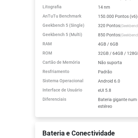
Litografia
14 nm
AnTuTu Benchmark
150.000 Pontos (v6)
Geekbench 5 (Single)
320 Pontos
(Geekbenc
Geekbench 5 (Multi)
850 Pontos
(Geekbenc
RAM
4GB / 6GB
ROM
32GB / 64GB / 128GB
Cartão de Memória
Não suporta
Resfriamento
Padrão
Sistema Operacional
Android 6.0
Interface de Usuário
eUI 5.8
Diferenciais
Bateria gigante num 
estéreo
Bateria e Conectividade