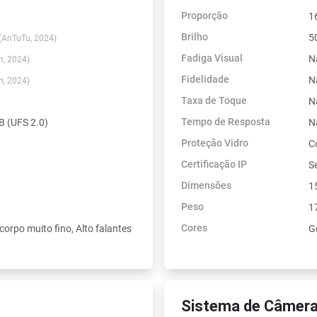
Proporção
1
Brilho
5
(AnTuTu, 2024)
Fadiga Visual
N
h, 2024)
Fidelidade
N
h, 2024)
Taxa de Toque
N
Tempo de Resposta
 (UFS 2.0)
N
Proteção Vidro
C
Certificação IP
Se
Dimensões
1
Peso
1
Cores
corpo muito fino, Alto falantes
Go
Sistema de Câmera