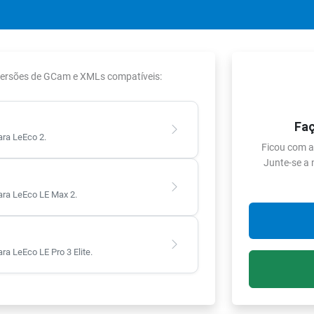
 versões de GCam e XMLs compatíveis:
Faç
ra LeEco 2.
Ficou com a
Junte-se a
ra LeEco LE Max 2.
 LeEco LE Pro 3 Elite.