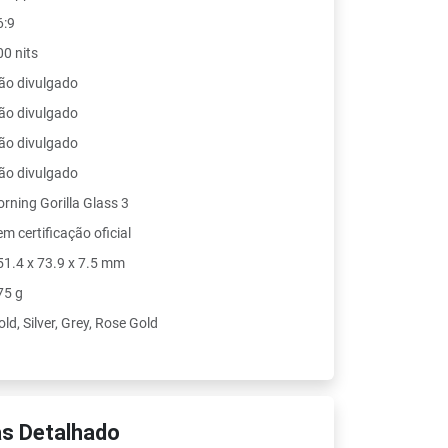
6:9
00 nits
ão divulgado
ão divulgado
ão divulgado
ão divulgado
orning Gorilla Glass 3
m certificação oficial
51.4 x 73.9 x 7.5 mm
75 g
ld, Silver, Grey, Rose Gold
s Detalhado