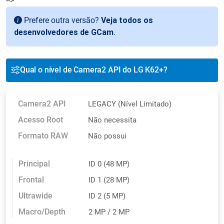
-->
Prefere outra versão?
Veja todos os
desenvolvedores de GCam
.
Qual o nível de Camera2 API do LG K62+?
Camera2 API
LEGACY (Nível Limitado)
Acesso Root
Não necessita
Formato RAW
Não possui
Principal
ID 0 (48 MP)
Frontal
ID 1 (28 MP)
Ultrawide
ID 2 (5 MP)
Macro/Depth
2 MP / 2 MP