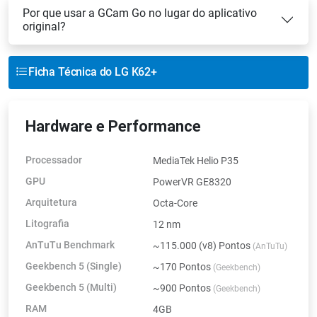
Por que usar a GCam Go no lugar do aplicativo
original?
Ficha Técnica do LG K62+
Hardware e Performance
Processador
MediaTek Helio P35
GPU
PowerVR GE8320
Arquitetura
Octa-Core
Litografia
12 nm
AnTuTu Benchmark
~115.000 (v8) Pontos
(AnTuTu)
Geekbench 5 (Single)
~170 Pontos
(Geekbench)
Geekbench 5 (Multi)
~900 Pontos
(Geekbench)
RAM
4GB