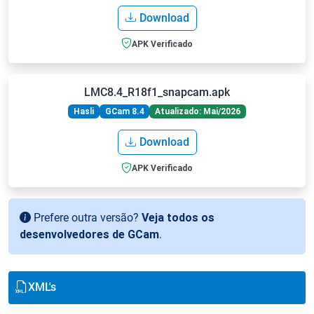
Download
APK Verificado
LMC8.4_R18f1_snapcam.apk
Hasli
GCam 8.4
Atualizado: Mai/2026
Download
APK Verificado
Prefere outra versão?
Veja todos os
desenvolvedores de GCam
.
XML's