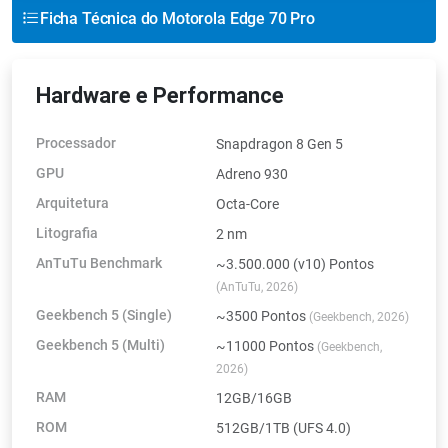
Ficha Técnica do Motorola Edge 70 Pro
Hardware e Performance
Processador
Snapdragon 8 Gen 5
GPU
Adreno 930
Arquitetura
Octa-Core
Litografia
2 nm
AnTuTu Benchmark
~3.500.000 (v10) Pontos
(AnTuTu, 2026)
Geekbench 5 (Single)
~3500 Pontos
(Geekbench, 2026)
Geekbench 5 (Multi)
~11000 Pontos
(Geekbench,
2026)
RAM
12GB/16GB
ROM
512GB/1TB (UFS 4.0)