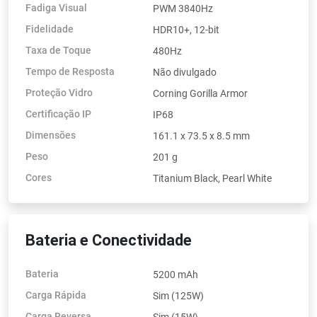
Fadiga Visual
PWM 3840Hz
Fidelidade
HDR10+, 12-bit
Taxa de Toque
480Hz
Tempo de Resposta
Não divulgado
Proteção Vidro
Corning Gorilla Armor
Certificação IP
IP68
Dimensões
161.1 x 73.5 x 8.5 mm
Peso
201 g
Cores
Titanium Black, Pearl White
Bateria e Conectividade
Bateria
5200 mAh
Carga Rápida
Sim (125W)
Carga Reversa
Sim (15W)