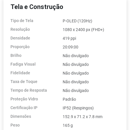
Tela e Construção
Tipo de Tela
P-OLED (120Hz)
Resolução
1080 x 2400 px (FHD+)
Densidade
419 ppi
Proporção
20:09:00
Brilho
Não divulgado
Fadiga Visual
Não divulgado
Fidelidade
Não divulgado
Taxa de Toque
Não divulgado
Tempo de Resposta
Não divulgado
Proteção Vidro
Padrão
Certificação IP
IP52 (Respingos)
Dimensões
152.9 x 71.2 x 7.8 mm
Peso
165 g