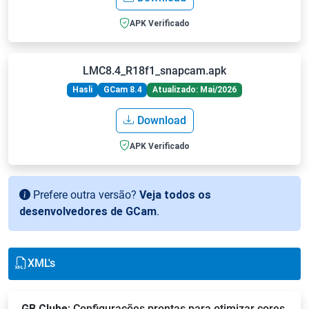
APK Verificado
LMC8.4_R18f1_snapcam.apk
Hasli
GCam 8.4
Atualizado: Mai/2026
Download
APK Verificado
Prefere outra versão?
Veja todos os
desenvolvedores de GCam
.
XML's
GB Clube
: Configurações prontas para otimizar cores,