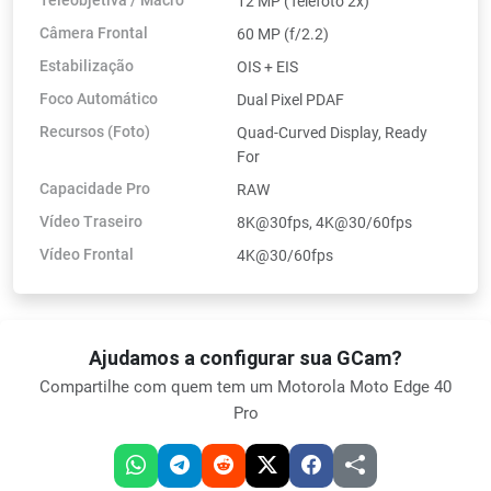
12 MP (Telefoto 2x)
Câmera Frontal
60 MP (f/2.2)
Estabilização
OIS + EIS
Foco Automático
Dual Pixel PDAF
Recursos (Foto)
Quad-Curved Display, Ready
For
Capacidade Pro
RAW
Vídeo Traseiro
8K@30fps, 4K@30/60fps
Vídeo Frontal
4K@30/60fps
Ajudamos a configurar sua GCam?
Compartilhe com quem tem um Motorola Moto Edge 40
Pro