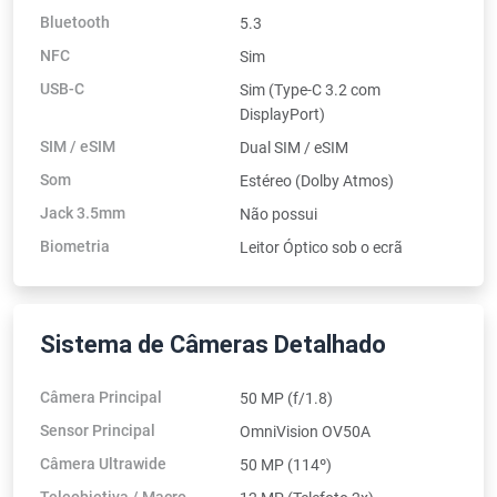
Bluetooth
5.3
NFC
Sim
USB-C
Sim (Type-C 3.2 com
DisplayPort)
SIM / eSIM
Dual SIM / eSIM
Som
Estéreo (Dolby Atmos)
Jack 3.5mm
Não possui
Biometria
Leitor Óptico sob o ecrã
Sistema de Câmeras Detalhado
Câmera Principal
50 MP (f/1.8)
Sensor Principal
OmniVision OV50A
Câmera Ultrawide
50 MP (114º)
Teleobjetiva / Macro