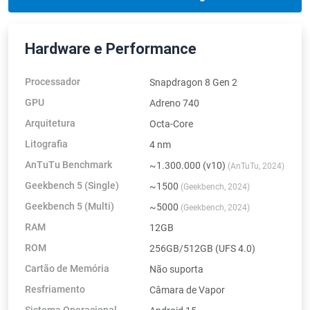
Hardware e Performance
Processador
Snapdragon 8 Gen 2
GPU
Adreno 740
Arquitetura
Octa-Core
Litografia
4 nm
AnTuTu Benchmark
~1.300.000 (v10)
(AnTuTu, 2024)
Geekbench 5 (Single)
~1500
(Geekbench, 2024)
Geekbench 5 (Multi)
~5000
(Geekbench, 2024)
RAM
12GB
ROM
256GB/512GB (UFS 4.0)
Cartão de Memória
Não suporta
Resfriamento
Câmara de Vapor
Sistema Operacional