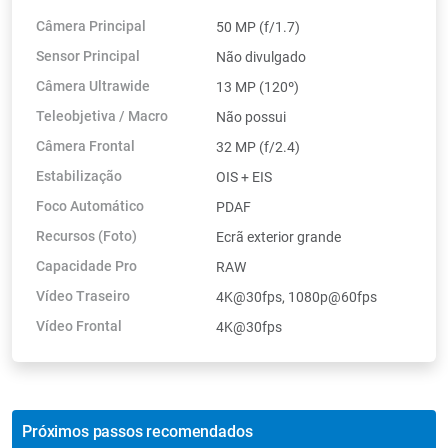
Câmera Principal
50 MP (f/1.7)
Sensor Principal
Não divulgado
Câmera Ultrawide
13 MP (120º)
Teleobjetiva / Macro
Não possui
Câmera Frontal
32 MP (f/2.4)
Estabilização
OIS + EIS
Foco Automático
PDAF
Recursos (Foto)
Ecrã exterior grande
Capacidade Pro
RAW
Vídeo Traseiro
4K@30fps, 1080p@60fps
Vídeo Frontal
4K@30fps
Próximos passos recomendados