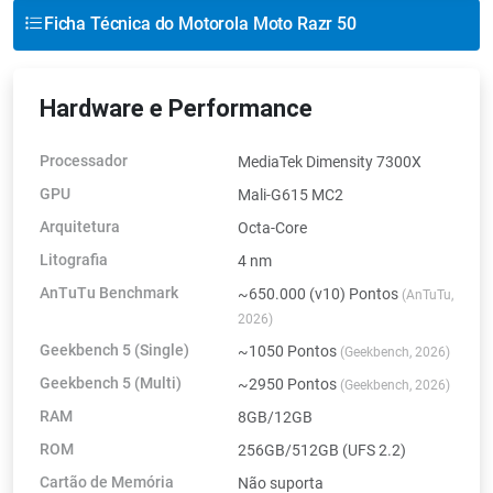
Ficha Técnica do Motorola Moto Razr 50
Hardware e Performance
Processador
MediaTek Dimensity 7300X
GPU
Mali-G615 MC2
Arquitetura
Octa-Core
Litografia
4 nm
AnTuTu Benchmark
~650.000 (v10) Pontos
(AnTuTu,
2026)
Geekbench 5 (Single)
~1050 Pontos
(Geekbench, 2026)
Geekbench 5 (Multi)
~2950 Pontos
(Geekbench, 2026)
RAM
8GB/12GB
ROM
256GB/512GB (UFS 2.2)
Cartão de Memória
Não suporta