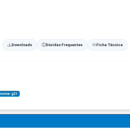
Downloads
Dúvidas Frequentes
Ficha Técnica
inome: g21