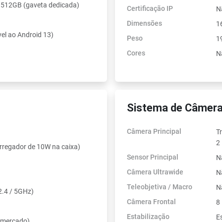
 512GB (gaveta dedicada)
Certificação IP
N
Dimensões
1
vel ao Android 13)
Peso
1
Cores
N
Sistema de Câmera
Câmera Principal
T
2
regador de 10W na caixa)
Sensor Principal
N
Câmera Ultrawide
N
Teleobjetiva / Macro
N
2.4 / 5GHz)
Câmera Frontal
8
Estabilização
Es
 mercado)