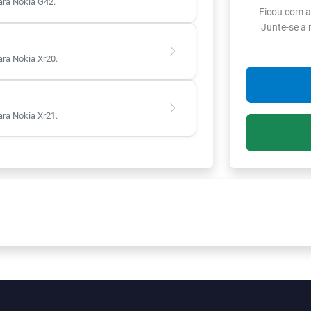
ra Nokia G42.
Ficou com a
Junte-se a
ra Nokia Xr20.
ra Nokia Xr21.