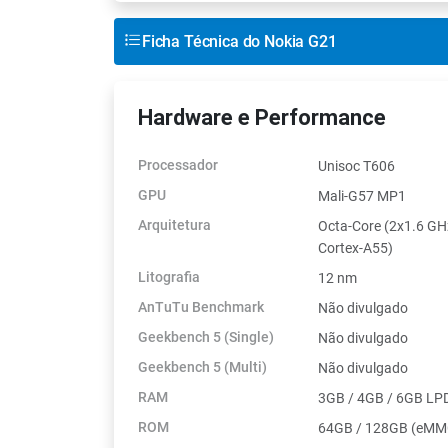
Ficha Técnica do Nokia G21
Hardware e Performance
Processador
Unisoc T606
GPU
Mali-G57 MP1
Arquitetura
Octa-Core (2x1.6 GH
Cortex-A55)
Litografia
12 nm
AnTuTu Benchmark
Não divulgado
Geekbench 5 (Single)
Não divulgado
Geekbench 5 (Multi)
Não divulgado
RAM
3GB / 4GB / 6GB L
ROM
64GB / 128GB (eMMC