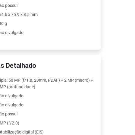
ão possui
64.6 x 75.9 x 8.5 mm
90 g
ão divulgado
s Detalhado
ripla: 50 MP (f/1.8, 28mm, PDAF) + 2 MP (macro) +
 MP (profundidade)
ão divulgado
ão divulgado
ão possui
 MP (f/2.0)
tabilização digital (EIS)