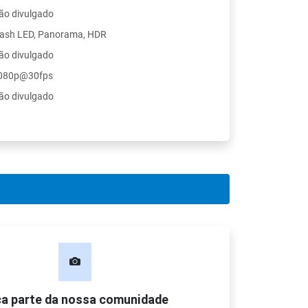
ão divulgado
lash LED, Panorama, HDR
ão divulgado
080p@30fps
ão divulgado
a parte da nossa comunidade