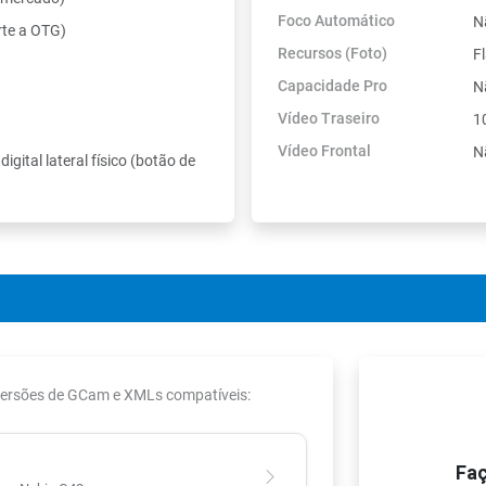
Foco Automático
N
rte a OTG)
Recursos (Foto)
F
Capacidade Pro
N
Vídeo Traseiro
1
Vídeo Frontal
N
igital lateral físico (botão de
 versões de GCam e XMLs compatíveis:
Faç