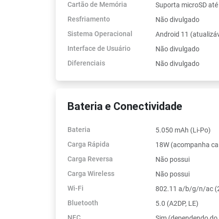
Cartão de Memória
Suporta microSD até
Resfriamento
Não divulgado
Sistema Operacional
Android 11 (atualizá
Interface de Usuário
Não divulgado
Diferenciais
Não divulgado
Bateria e Conectividade
Bateria
5.050 mAh (Li-Po)
Carga Rápida
18W (acompanha car
Carga Reversa
Não possui
Carga Wireless
Não possui
Wi-Fi
802.11 a/b/g/n/ac (
Bluetooth
5.0 (A2DP, LE)
NFC
Sim (dependendo do