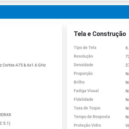
Tela e Construção
Tipo de Tela
6
Resolução
7
Densidade
z Cortex-A75 & 6x1.6 GHz
2
Proporção
N
Brilho
N
Fadiga Visual
N
Fidelidade
N
Taxa de Toque
N
PDDR4X
Tempo de Resposta
N
 5.1)
Proteção Vidro
V