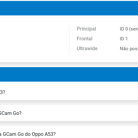
Principal
ID 0 (se
Frontal
ID 1
Ultrawide
Não pos
53?
a GCam Go?
 na GCam Go do Oppo A53?