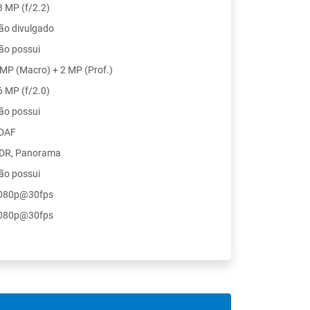
3 MP (f/2.2)
ão divulgado
ão possui
 MP (Macro) + 2 MP (Prof.)
6 MP (f/2.0)
ão possui
DAF
DR, Panorama
ão possui
080p@30fps
080p@30fps