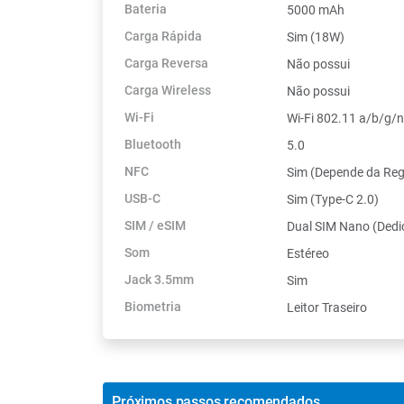
Bateria
5000 mAh
Carga Rápida
Sim (18W)
Carga Reversa
Não possui
Carga Wireless
Não possui
Wi-Fi
Wi-Fi 802.11 a/b/g/
Bluetooth
5.0
NFC
Sim (Depende da Reg
USB-C
Sim (Type-C 2.0)
SIM / eSIM
Dual SIM Nano (Dedi
Som
Estéreo
Jack 3.5mm
Sim
Biometria
Leitor Traseiro
Próximos passos recomendados