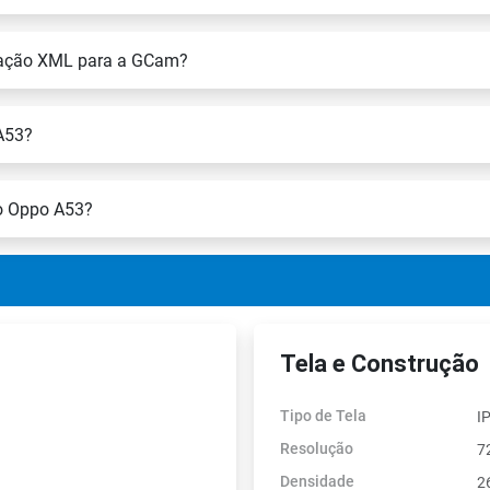
uração XML para a GCam?
A53?
no Oppo A53?
Tela e Construção
Tipo de Tela
I
Resolução
7
Densidade
2