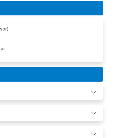
nsor)
sui