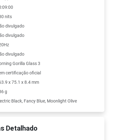
0:09:00
80 nits
ão divulgado
ão divulgado
20Hz
ão divulgado
orning Gorilla Glass 3
m certificação oficial
63.9 x 75.1 x 8.4 mm
86 g
ectric Black, Fancy Blue, Moonlight Olive
s Detalhado