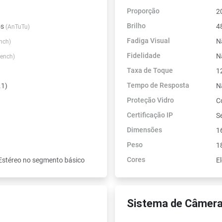
Proporção
2
Brilho
os
4
(AnTuTu)
Fadiga Visual
N
nch)
Fidelidade
N
ench)
Taxa de Toque
1
Tempo de Resposta
.1)
N
Proteção Vidro
C
Certificação IP
Se
Dimensões
1
Peso
1
Cores
Estéreo no segmento básico
El
Sistema de Câmera