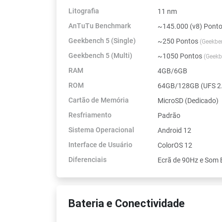
Litografia
11 nm
AnTuTu Benchmark
~145.000 (v8) Pont
Geekbench 5 (Single)
~250 Pontos
(Geekbe
Geekbench 5 (Multi)
~1050 Pontos
(Geekb
RAM
4GB/6GB
ROM
64GB/128GB (UFS 2
Cartão de Memória
MicroSD (Dedicado)
Resfriamento
Padrão
Sistema Operacional
Android 12
Interface de Usuário
ColorOS 12
Diferenciais
Ecrã de 90Hz e Som 
Bateria e Conectividade