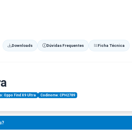
Downloads
Dúvidas Frequentes
Ficha Técnica
ra
: Oppo Find X9 Ultra
Codinome: CPH2789
a?