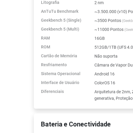
Litografia
2 nm
AnTuTu Benchmark
~3.500.000 (v10) P
Geekbench 5 (Single)
~3500 Pontos
(Geekb
Geekbench 5 (Multi)
~11000 Pontos
(Gee
RAM
16GB
ROM
512GB/1TB (UFS 4.0
Cartão de Memória
Não suporta
Resfriamento
Câmara de Vapor Du
Sistema Operacional
Android 16
Interface de Usuário
ColorOS 16
Diferenciais
Arquitetura de 2nm, 
generativa, Proteçã
Bateria e Conectividade