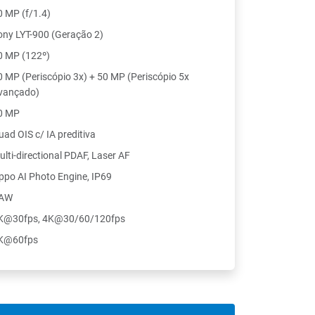
0 MP (f/1.4)
ony LYT-900 (Geração 2)
0 MP (122º)
0 MP (Periscópio 3x) + 50 MP (Periscópio 5x
vançado)
0 MP
uad OIS c/ IA preditiva
ulti-directional PDAF, Laser AF
ppo AI Photo Engine, IP69
AW
K@30fps, 4K@30/60/120fps
K@60fps