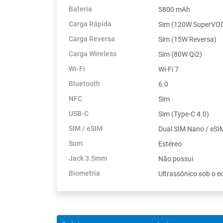
Bateria
5800 mAh
Carga Rápida
Sim (120W SuperVO
Carga Reversa
Sim (15W Reversa)
Carga Wireless
Sim (80W Qi2)
Wi-Fi
Wi-Fi 7
Bluetooth
6.0
NFC
Sim
USB-C
Sim (Type-C 4.0)
SIM / eSIM
Dual SIM Nano / eSI
Som
Estéreo
Jack 3.5mm
Não possui
Biometria
Ultrassônico sob o e