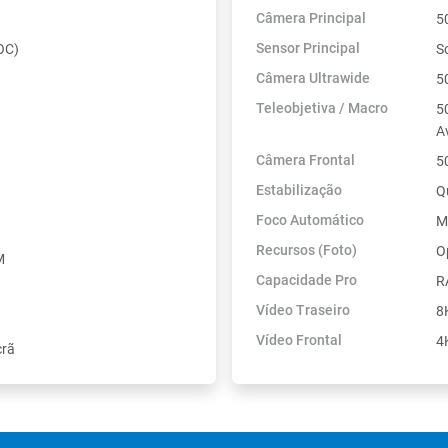
Câmera Principal
5
Sensor Principal
OC)
S
Câmera Ultrawide
5
Teleobjetiva / Macro
5
A
Câmera Frontal
5
Estabilização
Q
Foco Automático
M
Recursos (Foto)
O
M
Capacidade Pro
R
Vídeo Traseiro
8
Vídeo Frontal
4
crã