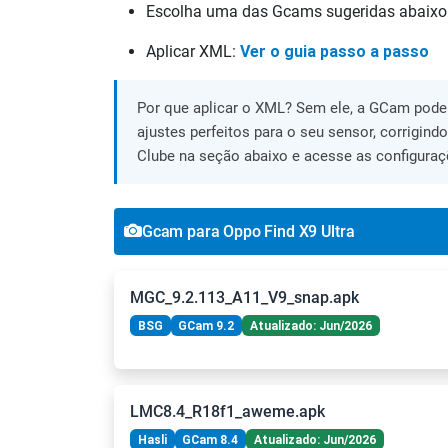
Escolha uma das Gcams sugeridas abaixo
Aplicar XML:
Ver o guia passo a passo
Por que aplicar o XML? Sem ele, a GCam pode 
ajustes perfeitos para o seu sensor, corrigind
Clube na seção abaixo e acesse as configuraç
Gcam para Oppo Find X9 Ultra
MGC_9.2.113_A11_V9_snap.apk
BSG
GCam 9.2
Atualizado: Jun/2026
LMC8.4_R18f1_aweme.apk
Hasli
GCam 8.4
Atualizado: Jun/2026