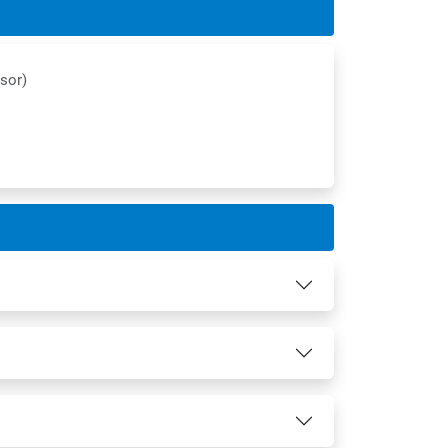
nsor)