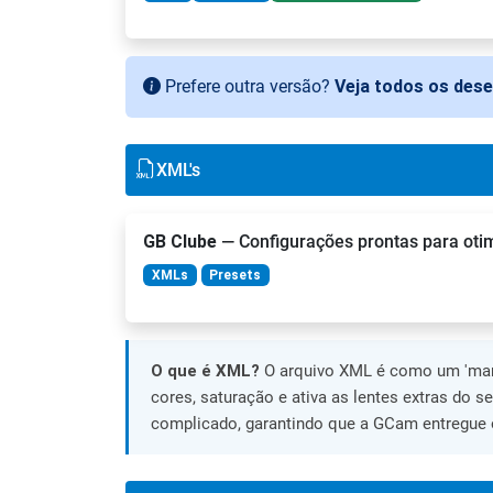
Prefere outra versão?
Veja todos os des
XML's
GB Clube
— Configurações prontas para otimi
XMLs
Presets
O que é XML?
O arquivo XML é como um 'manu
cores, saturação e ativa as lentes extras do s
complicado, garantindo que a GCam entregue o