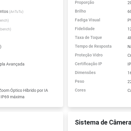
Proporção
2
Brilho
ontos
6
(AnTuTu)
Fadiga Visual
P
ench)
Fidelidade
12
kbench)
Taxa de Toque
4
Tempo de Resposta
)
N
Proteção Vidro
C
Certificação IP
pla Avançada
I
Dimensões
1
Peso
2
Cores
Zoom Óptico Híbrido por IA
C
o IP69 máxima
Sistema de Câmera