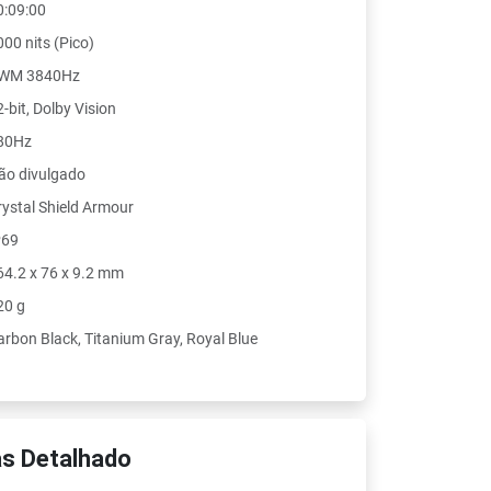
0:09:00
000 nits (Pico)
WM 3840Hz
-bit, Dolby Vision
80Hz
ão divulgado
rystal Shield Armour
P69
64.2 x 76 x 9.2 mm
20 g
arbon Black, Titanium Gray, Royal Blue
s Detalhado