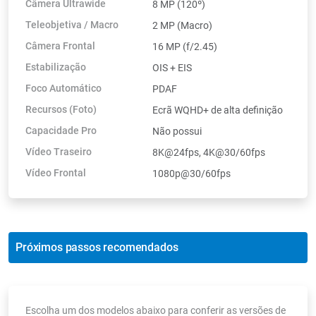
Câmera Ultrawide
8 MP (120º)
Teleobjetiva / Macro
2 MP (Macro)
Câmera Frontal
16 MP (f/2.45)
Estabilização
OIS + EIS
Foco Automático
PDAF
Recursos (Foto)
Ecrã WQHD+ de alta definição
Capacidade Pro
Não possui
Vídeo Traseiro
8K@24fps, 4K@30/60fps
Vídeo Frontal
1080p@30/60fps
Próximos passos recomendados
Escolha um dos modelos abaixo para conferir as versões de