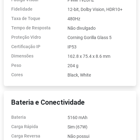
Fidelidade
12-bit, Dolby Vision, HDR10+
Taxa de Toque
480Hz
Tempo de Resposta
Não divulgado
Proteção Vidro
Corning Gorilla Glass 5
Certificação IP
IP53
Dimensões
162.8 x 75.4 x 8.6 mm
Peso
204 g
Cores
Black, White
Bateria e Conectividade
Bateria
5160 mAh
Carga Rápida
Sim (67W)
Carga Reversa
Não possui