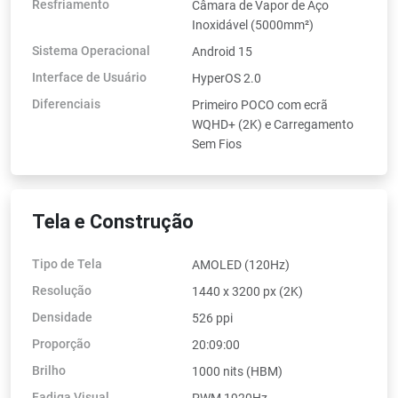
Resfriamento
Câmara de Vapor de Aço
Inoxidável (5000mm²)
Sistema Operacional
Android 15
Interface de Usuário
HyperOS 2.0
Diferenciais
Primeiro POCO com ecrã
WQHD+ (2K) e Carregamento
Sem Fios
Tela e Construção
Tipo de Tela
AMOLED (120Hz)
Resolução
1440 x 3200 px (2K)
Densidade
526 ppi
Proporção
20:09:00
Brilho
1000 nits (HBM)
Fadiga Visual
PWM 1920Hz