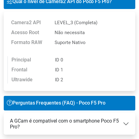
Qual o nível de Camera2 API do Poco F5 Pro?
Camera2 API
LEVEL_3 (Completa)
Acesso Root
Não necessita
Formato RAW
Suporte Nativo
Principal
ID 0
Frontal
ID 1
Ultrawide
ID 2
Perguntas Frequentes (FAQ) - Poco F5 Pro
A GCam é compatível com o smartphone Poco F5
Pro?