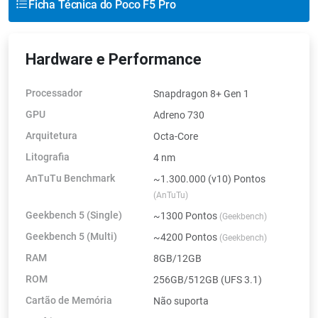
Ficha Técnica do Poco F5 Pro
Hardware e Performance
Processador
Snapdragon 8+ Gen 1
GPU
Adreno 730
Arquitetura
Octa-Core
Litografia
4 nm
AnTuTu Benchmark
~1.300.000 (v10) Pontos
(AnTuTu)
Geekbench 5 (Single)
~1300 Pontos
(Geekbench)
Geekbench 5 (Multi)
~4200 Pontos
(Geekbench)
RAM
8GB/12GB
ROM
256GB/512GB (UFS 3.1)
Cartão de Memória
Não suporta