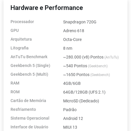
Hardware e Performance
Processador
Snapdragon 720G
GPU
Adreno 618
Arquitetura
Octa-Core
Litografia
8 nm
AnTuTu Benchmark
~280.000 (v8) Pontos
(AnTuTu)
Geekbench 5 (Single)
~540 Pontos
(Geekbench)
Geekbench 5 (Multi)
~1650 Pontos
(Geekbench)
RAM
4GB/6GB
ROM
64GB/128GB (UFS 2.1)
Cartão de Memória
MicroSD (Dedicado)
Resfriamento
Padrão
Sistema Operacional
Android 12
Interface de Usuário
MIUI 13