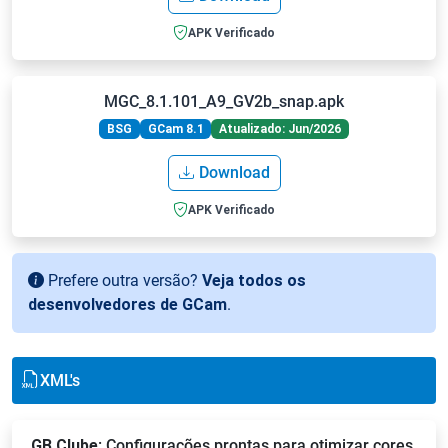
APK Verificado
MGC_8.1.101_A9_GV2b_snap.apk
BSG
GCam 8.1
Atualizado: Jun/2026
Download
APK Verificado
Prefere outra versão?
Veja todos os
desenvolvedores de GCam
.
XML's
GB Clube
: Configurações prontas para otimizar cores,