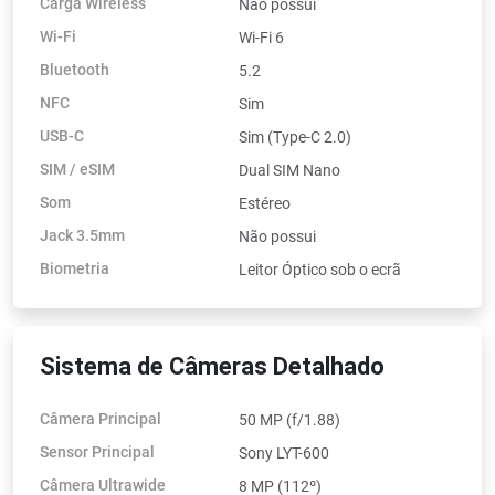
Carga Wireless
Não possui
Wi-Fi
Wi-Fi 6
Bluetooth
5.2
NFC
Sim
USB-C
Sim (Type-C 2.0)
SIM / eSIM
Dual SIM Nano
Som
Estéreo
Jack 3.5mm
Não possui
Biometria
Leitor Óptico sob o ecrã
Sistema de Câmeras Detalhado
Câmera Principal
50 MP (f/1.88)
Sensor Principal
Sony LYT-600
Câmera Ultrawide
8 MP (112º)