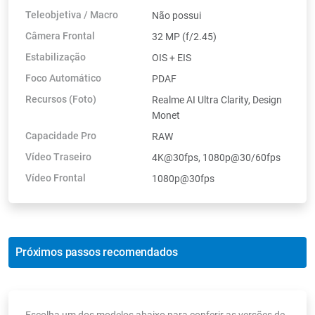
Teleobjetiva / Macro
Não possui
Câmera Frontal
32 MP (f/2.45)
Estabilização
OIS + EIS
Foco Automático
PDAF
Recursos (Foto)
Realme AI Ultra Clarity, Design
Monet
Capacidade Pro
RAW
Vídeo Traseiro
4K@30fps, 1080p@30/60fps
Vídeo Frontal
1080p@30fps
Próximos passos recomendados
Escolha um dos modelos abaixo para conferir as versões de