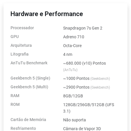
Hardware e Performance
Processador
Snapdragon 7s Gen 2
GPU
Adreno 710
Arquitetura
Octa-Core
Litografia
4 nm
AnTuTu Benchmark
~680.000 (v10) Pontos
(AnTuTu)
Geekbench 5 (Single)
~1000 Pontos
(Geekbench)
Geekbench 5 (Multi)
~2900 Pontos
(Geekbench)
RAM
8GB/12GB
ROM
128GB/256GB/512GB (UFS
3.1)
Cartão de Memória
Não suporta
Resfriamento
Câmara de Vapor 3D