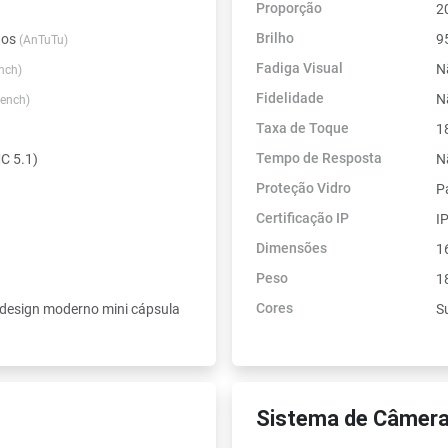
Proporção
2
Brilho
tos
95
(AnTuTu)
Fadiga Visual
N
nch)
Fidelidade
N
ench)
Taxa de Toque
1
Tempo de Resposta
 5.1)
N
Proteção Vidro
P
Certificação IP
I
Dimensões
1
Peso
1
Cores
design moderno mini cápsula
S
Sistema de Câmera