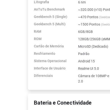
Litografia
6 nm
AnTuTu Benchmark
~320.000 (v10) Pon
Geekbench 5 (Single)
~470 Pontos
(Geekbe
Geekbench 5 (Multi)
~1500 Pontos
(Geekb
RAM
6GB/8GB
ROM
128GB/256GB (eMMC
Cartão de Memória
MicroSD (Dedicado)
Resfriamento
Padrão
Sistema Operacional
Android 15
Interface de Usuário
Realme UI 5.0
Diferenciais
Câmara de 108MP e 
2.0
Bateria e Conectividade