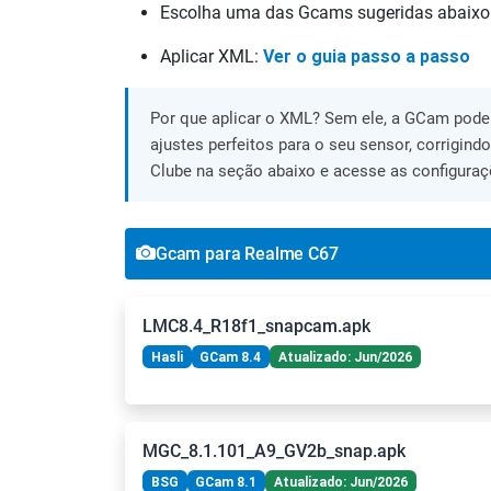
Escolha uma das Gcams sugeridas abaixo
Aplicar XML:
Ver o guia passo a passo
Por que aplicar o XML? Sem ele, a GCam pode 
ajustes perfeitos para o seu sensor, corrigind
Clube na seção abaixo e acesse as configuraç
Gcam para Realme C67
LMC8.4_R18f1_snapcam.apk
Hasli
GCam 8.4
Atualizado: Jun/2026
MGC_8.1.101_A9_GV2b_snap.apk
BSG
GCam 8.1
Atualizado: Jun/2026