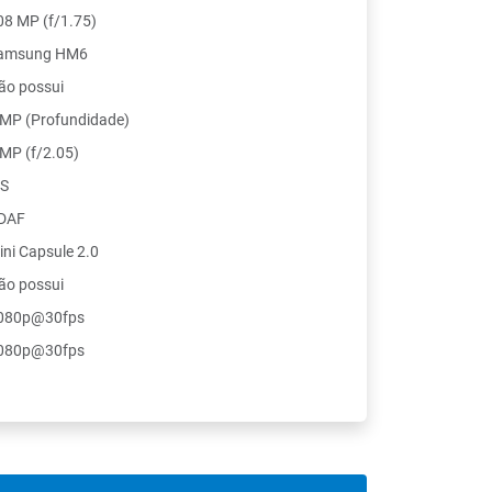
08 MP (f/1.75)
amsung HM6
ão possui
 MP (Profundidade)
 MP (f/2.05)
IS
DAF
ini Capsule 2.0
ão possui
080p@30fps
080p@30fps