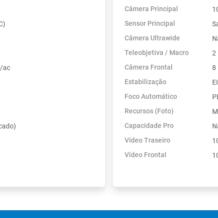
Câmera Principal
1
Sensor Principal
C)
S
Câmera Ultrawide
N
Teleobjetiva / Macro
2
Câmera Frontal
n/ac
8
Estabilização
E
Foco Automático
P
Recursos (Foto)
M
Capacidade Pro
cado)
N
Vídeo Traseiro
1
Vídeo Frontal
1