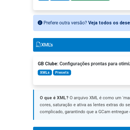
Prefere outra versão?
Veja todos os des
XML's
GB Clube
: Configurações prontas para otimi
XMLs
Presets
O que é XML?
O arquivo XML é como um 'manu
cores, saturação e ativa as lentes extras do s
complicado, garantindo que a GCam entregue o