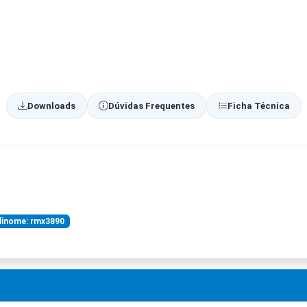
Downloads
Dúvidas Frequentes
Ficha Técnica
inome: rmx3890