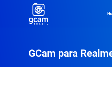
H
GCam para Realm