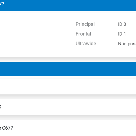
7?
Principal
ID 0
Frontal
ID 1
Ultrawide
Não pos
?
e C67?