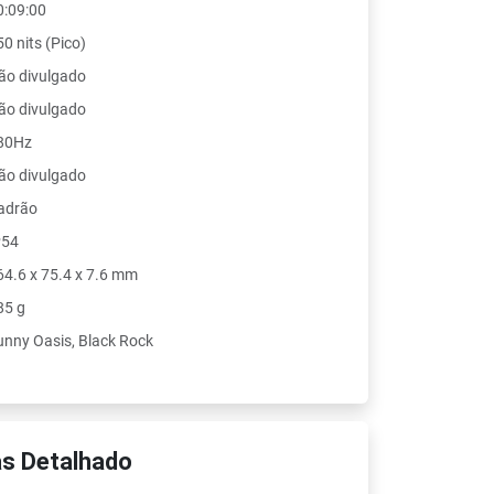
0:09:00
0 nits (Pico)
ão divulgado
ão divulgado
80Hz
ão divulgado
adrão
P54
64.6 x 75.4 x 7.6 mm
85 g
unny Oasis, Black Rock
s Detalhado