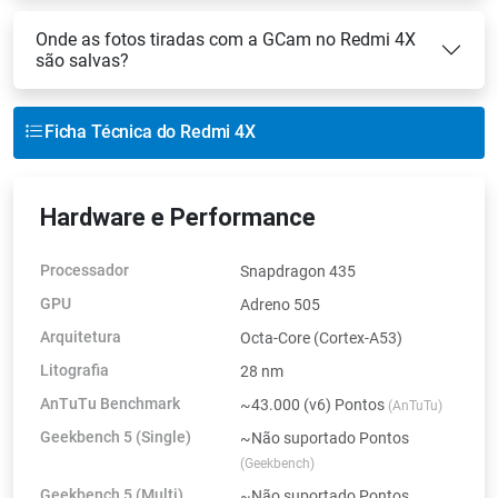
Onde as fotos tiradas com a GCam no Redmi 4X
são salvas?
Ficha Técnica do Redmi 4X
Hardware e Performance
Processador
Snapdragon 435
GPU
Adreno 505
Arquitetura
Octa-Core (Cortex-A53)
Litografia
28 nm
AnTuTu Benchmark
~43.000 (v6) Pontos
(AnTuTu)
Geekbench 5 (Single)
~Não suportado Pontos
(Geekbench)
Geekbench 5 (Multi)
~Não suportado Pontos