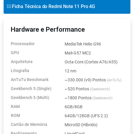
Ficha Técnica do Redmi Note 11 Pro 4G
Hardware e Performance
Processador
MediaTek Helio G96
GPU
Mali-G57 MC2
Arquitetura
Octa-Core (Cortex-A76/A55)
Litografia
12 nm
AnTuTu Benchmark
~330.000 (v9) Pontos
(AnTuTu)
Geekbench 5 (Single)
~520 Pontos
(Geekbench)
Geekbench 5 (Multi)
~1800 Pontos
(Geekbench)
RAM
6GB/8GB
ROM
64GB/128GB (UFS 2.2)
Cartão de Memória
MicroSD (Híbrido)
Resfriamento
LiquidCool