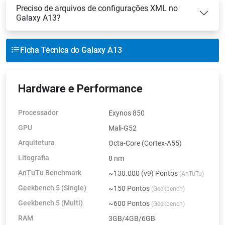
Preciso de arquivos de configurações XML no
Galaxy A13?
Ficha Técnica do Galaxy A13
Hardware e Performance
Processador
Exynos 850
GPU
Mali-G52
Arquitetura
Octa-Core (Cortex-A55)
Litografia
8 nm
AnTuTu Benchmark
~130.000 (v9) Pontos
(AnTuTu)
Geekbench 5 (Single)
~150 Pontos
(Geekbench)
Geekbench 5 (Multi)
~600 Pontos
(Geekbench)
RAM
3GB/4GB/6GB