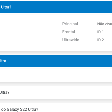
 Ultra?
Principal
Não div
Frontal
ID 1
Ultrawide
ID 2
ltra
Ultra?
 do Galaxy S22 Ultra?