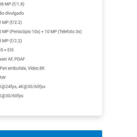
08 MP (f/1.8)
ão divulgado
2 MP (f/2.2)
0 MP (Periscópio 10x) + 10 MP (Telefoto 3x)
0 MP (f/2.2)
IS + EIS
aser AF, PDAF
 Pen embutida, Vídeo 8K
AW
K@24fps, 4K@30/60fps
K@30/60fps