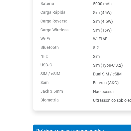
Bateria
5000 mAh
Carga Rápida
Sim (45W)
Carga Reversa
Sim (4.5W)
Carga Wireless
Sim (15W)
Wi-Fi
Wi-Fi 6E
Bluetooth
5.2
NFC
Sim
USB-C
Sim (Type-C 3.2)
SIM / eSIM
Dual SIM / eSIM
Som
Estéreo (AKG)
Jack 3.5mm
Não possui
Biometria
Ultrassônico sob o e
Próximos passos recomendados