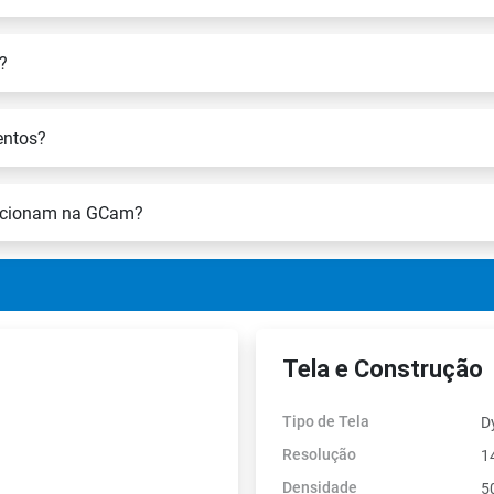
?
entos?
funcionam na GCam?
Tela e Construção
Tipo de Tela
D
Resolução
1
Densidade
5