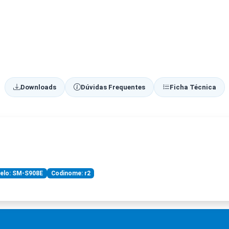
Downloads
Dúvidas Frequentes
Ficha Técnica
elo: SM-S908E
Codinome: r2