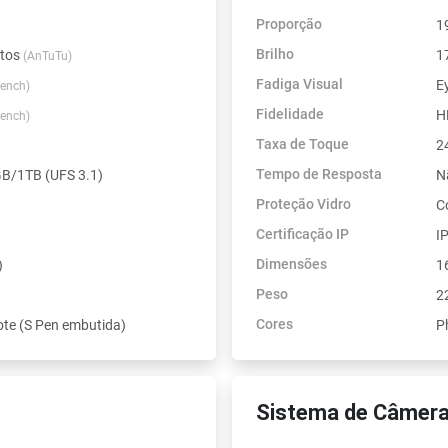
Proporção
1
Brilho
ntos
1
(AnTuTu)
Fadiga Visual
E
ench)
Fidelidade
H
ench)
Taxa de Toque
2
Tempo de Resposta
/1TB (UFS 3.1)
N
Proteção Vidro
C
Certificação IP
I
Dimensões
)
1
Peso
2
Cores
ote (S Pen embutida)
P
Sistema de Câmera