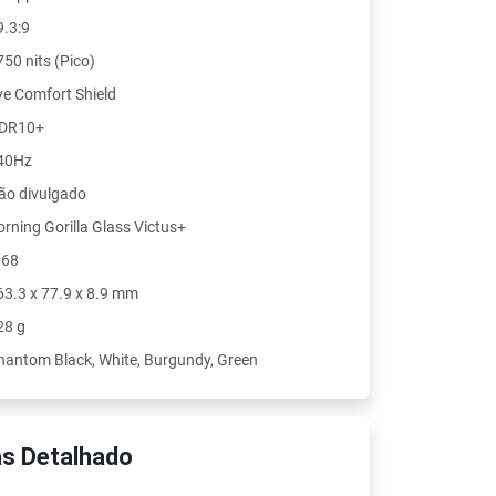
9.3:9
750 nits (Pico)
ye Comfort Shield
DR10+
40Hz
ão divulgado
orning Gorilla Glass Victus+
P68
63.3 x 77.9 x 8.9 mm
28 g
hantom Black, White, Burgundy, Green
s Detalhado