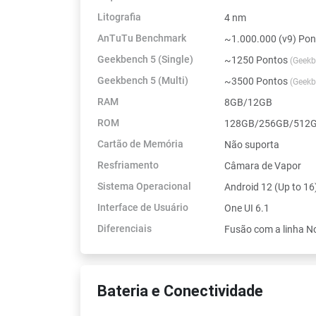
Litografia
4 nm
AnTuTu Benchmark
~1.000.000 (v9) Po
Geekbench 5 (Single)
~1250 Pontos
(Geekb
Geekbench 5 (Multi)
~3500 Pontos
(Geekb
RAM
8GB/12GB
ROM
128GB/256GB/512GB
Cartão de Memória
Não suporta
Resfriamento
Câmara de Vapor
Sistema Operacional
Android 12 (Up to 16
Interface de Usuário
One UI 6.1
Diferenciais
Fusão com a linha N
Bateria e Conectividade