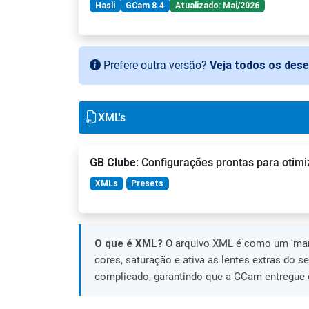
Hasli
GCam 8.4
Atualizado: Mai/2026
Prefere outra versão?
Veja todos os des
XML's
GB Clube
: Configurações prontas para otimi
XMLs
Presets
O que é XML?
O arquivo XML é como um 'manu
cores, saturação e ativa as lentes extras do s
complicado, garantindo que a GCam entregue o