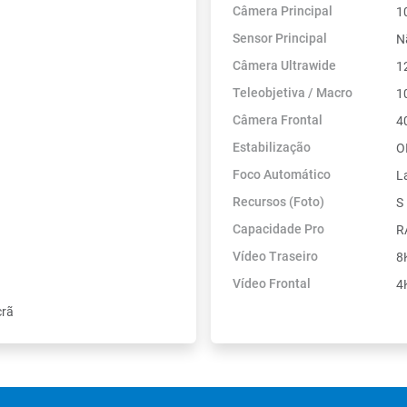
Câmera Principal
1
Sensor Principal
N
Câmera Ultrawide
1
Teleobjetiva / Macro
1
Câmera Frontal
4
Estabilização
O
Foco Automático
L
Recursos (Foto)
S
Capacidade Pro
R
Vídeo Traseiro
8
Vídeo Frontal
4
crã