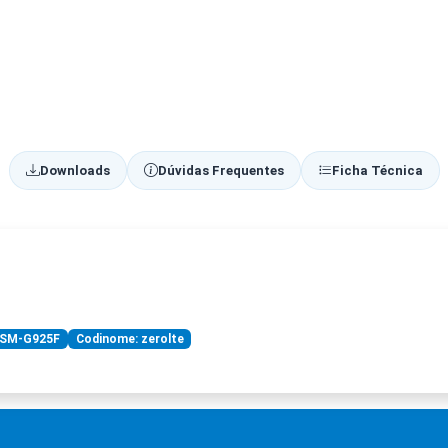
Downloads
Dúvidas Frequentes
Ficha Técnica
 SM-G925F
Codinome: zerolte