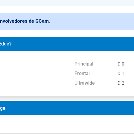
envolvedores de GCam
.
 Edge?
Principal
ID 0
Frontal
ID 1
Ultrawide
ID 2
dge