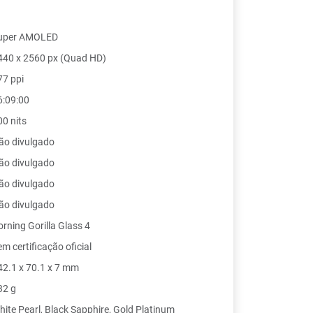
uper AMOLED
440 x 2560 px (Quad HD)
77 ppi
6:09:00
00 nits
ão divulgado
ão divulgado
ão divulgado
ão divulgado
orning Gorilla Glass 4
m certificação oficial
42.1 x 70.1 x 7 mm
32 g
hite Pearl, Black Sapphire, Gold Platinum