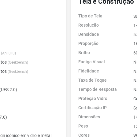
Tela e Construção
Tipo de Tela
S
Resolução
1
Densidade
5
Proporção
1
Brilho
s
6
(AnTuTu)
Fadiga Visual
ntos
N
(Geekbench)
Fidelidade
ntos
N
(Geekbench)
Taxa de Toque
N
Tempo de Resposta
UFS 2.0)
N
Proteção Vidro
C
Certificação IP
Se
Dimensões
7.0)
1
Peso
1
Cores
ign icônico em vidro e metal
W