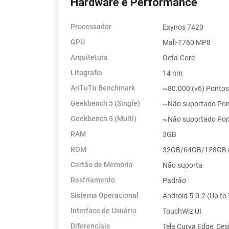
Hardware e Performance
Processador
Exynos 7420
GPU
Mali-T760 MP8
Arquitetura
Octa-Core
Litografia
14 nm
AnTuTu Benchmark
~80.000 (v6) Ponto
Geekbench 5 (Single)
~Não suportado Po
Geekbench 5 (Multi)
~Não suportado Po
RAM
3GB
ROM
32GB/64GB/128GB (
Cartão de Memória
Não suporta
Resfriamento
Padrão
Sistema Operacional
Android 5.0.2 (Up to 
Interface de Usuário
TouchWiz UI
Diferenciais
Tela Curva Edge, Des