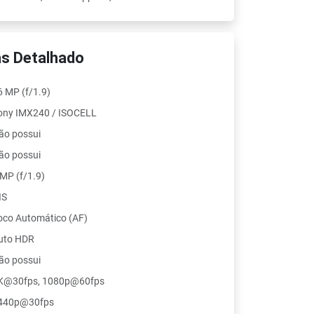
s Detalhado
6 MP (f/1.9)
ony IMX240 / ISOCELL
ão possui
ão possui
 MP (f/1.9)
IS
oco Automático (AF)
uto HDR
ão possui
K@30fps, 1080p@60fps
440p@30fps