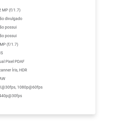
2 MP (f/1.7)
ão divulgado
ão possui
ão possui
 MP (f/1.7)
IS
ual Pixel PDAF
canner Íris, HDR
AW
K@30fps, 1080p@60fps
440p@30fps