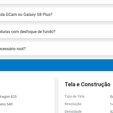
s da GCam no Galaxy S8 Plus?
pturas com desfoque de fundo?
cessário root?
Tela e Construção
Tipo de Tela
dragon 835
S
Resolução
reno 540
1
Densidade
5