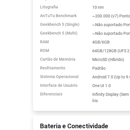
Litografia
10 nm
AnTuTu Benchmark
~200.000 (v7) Pont
Geekbench 5 (Single)
~Não suportado Po
Geekbench 5 (Multi)
~Não suportado Po
RAM
4GB/6GB
ROM
64GB/128GB (UFS 2
Cartão de Memória
MicroSD (Híbrido)
Resfriamento
Padrão
Sistema Operacional
Android 7.0 (Up to 9.
Interface de Usuário
One UI 1.0
Diferenciais
Infinity Display (Sem
Íris
Bateria e Conectividade