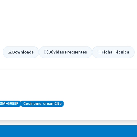
Downloads
Dúvidas Frequentes
Ficha Técnica
 SM-G955F
Codinome: dream2lte