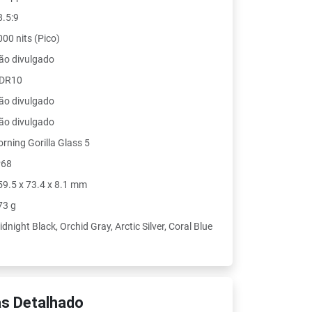
8.5:9
000 nits (Pico)
ão divulgado
DR10
ão divulgado
ão divulgado
orning Gorilla Glass 5
P68
59.5 x 73.4 x 8.1 mm
73 g
dnight Black, Orchid Gray, Arctic Silver, Coral Blue
s Detalhado