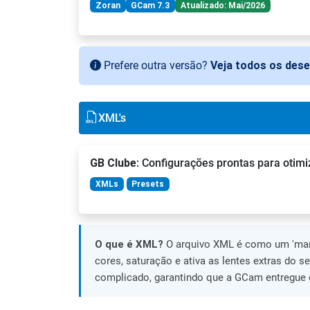
Zoran
GCam 7.3
Atualizado: Mai/2026
Prefere outra versão?
Veja todos os des
XML's
GB Clube
: Configurações prontas para otimi
XMLs
Presets
O que é XML?
O arquivo XML é como um 'manu
cores, saturação e ativa as lentes extras do s
complicado, garantindo que a GCam entregue o