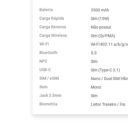
Bateria
3500 mAh
Carga Rápida
Sim (15W)
Carga Reversa
Não possui
Carga Wireless
Sim (Qi/PMA)
Wi-Fi
Wi-Fi 802.11 a/b/g/
Bluetooth
5.0
NFC
Sim
USB-C
Sim (Type-C 3.1)
SIM / eSIM
Nano / Dual SIM Híbr
Som
Mono
Jack 3.5mm
Sim
Biometria
Leitor Traseiro / Íris