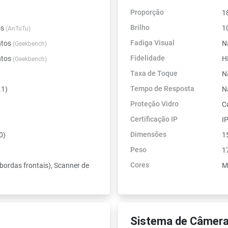
Proporção
1
Brilho
os
1
(AnTuTu)
Fadiga Visual
ntos
N
(Geekbench)
Fidelidade
ntos
H
(Geekbench)
Taxa de Toque
N
Tempo de Resposta
.1)
N
Proteção Vidro
C
Certificação IP
I
Dimensões
0)
1
Peso
1
Cores
 bordas frontais), Scanner de
Mi
Sistema de Câmera