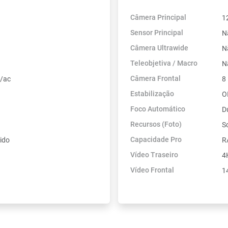
Câmera Principal
1
Sensor Principal
N
Câmera Ultrawide
N
Teleobjetiva / Macro
N
Câmera Frontal
n/ac
8
Estabilização
O
Foco Automático
D
Recursos (Foto)
S
Capacidade Pro
ido
R
Vídeo Traseiro
4
Vídeo Frontal
1