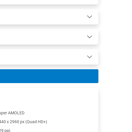
uper AMOLED
440 x 2960 px (Quad HD+)
29 ppi