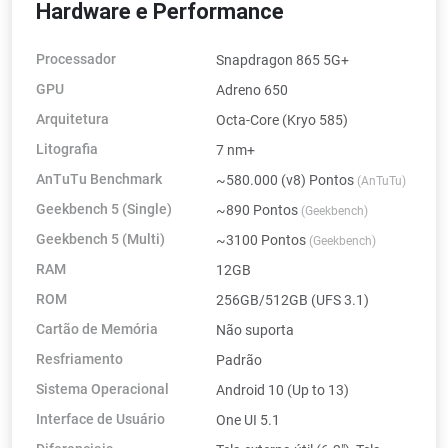
Hardware e Performance
Processador
Snapdragon 865 5G+
GPU
Adreno 650
Arquitetura
Octa-Core (Kryo 585)
Litografia
7 nm+
AnTuTu Benchmark
~580.000 (v8) Pontos
(AnTuTu)
Geekbench 5 (Single)
~890 Pontos
(Geekbench)
Geekbench 5 (Multi)
~3100 Pontos
(Geekbench)
RAM
12GB
ROM
256GB/512GB (UFS 3.1)
Cartão de Memória
Não suporta
Resfriamento
Padrão
Sistema Operacional
Android 10 (Up to 13)
Interface de Usuário
One UI 5.1