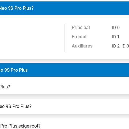
Neo 9S Pro Plus?
Principal
ID 0
Frontal
ID 1
Auxiliares
ID 2, ID 3
o 9S Pro Plus
Plus?
eo 9S Pro Plus?
ro Plus exige root?