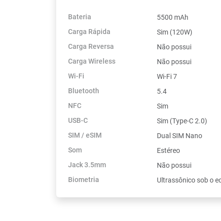
Bateria
5500 mAh
Carga Rápida
Sim (120W)
Carga Reversa
Não possui
Carga Wireless
Não possui
Wi-Fi
Wi-Fi 7
Bluetooth
5.4
NFC
Sim
USB-C
Sim (Type-C 2.0)
SIM / eSIM
Dual SIM Nano
Som
Estéreo
Jack 3.5mm
Não possui
Biometria
Ultrassônico sob o e