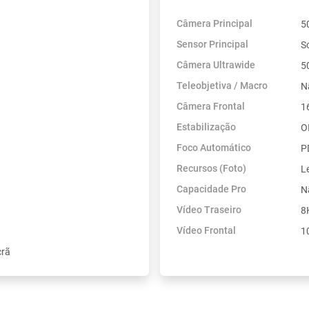
Câmera Principal
5
Sensor Principal
S
Câmera Ultrawide
5
Teleobjetiva / Macro
N
Câmera Frontal
1
Estabilização
O
Foco Automático
P
Recursos (Foto)
L
Capacidade Pro
N
Vídeo Traseiro
8
Vídeo Frontal
1
crã