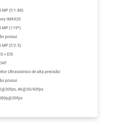
0 MP (f/1.88)
ony IMX920
0 MP (119º)
ão possui
6 MP (f/2.5)
IS + EIS
DAF
eitor Ultrassónico de alta precisão
ão possui
K@30fps, 4K@30/60fps
080p@30fps