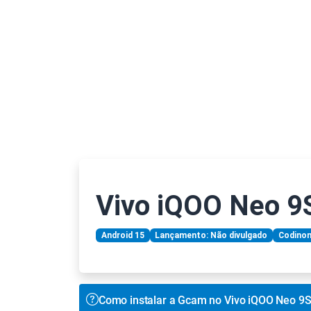
Vivo iQOO Neo 9S
Android 15
Lançamento: Não divulgado
Codino
Como instalar a Gcam no Vivo iQOO Neo 9S