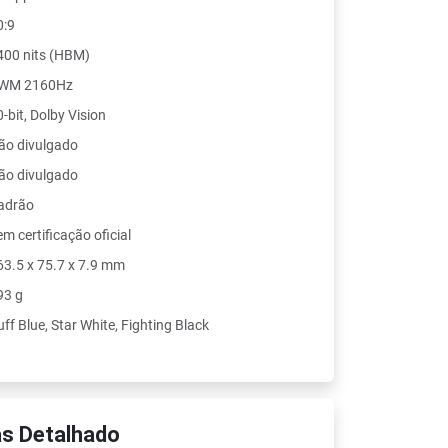
0:9
400 nits (HBM)
WM 2160Hz
-bit, Dolby Vision
ão divulgado
ão divulgado
adrão
m certificação oficial
63.5 x 75.7 x 7.9 mm
93 g
ff Blue, Star White, Fighting Black
s Detalhado