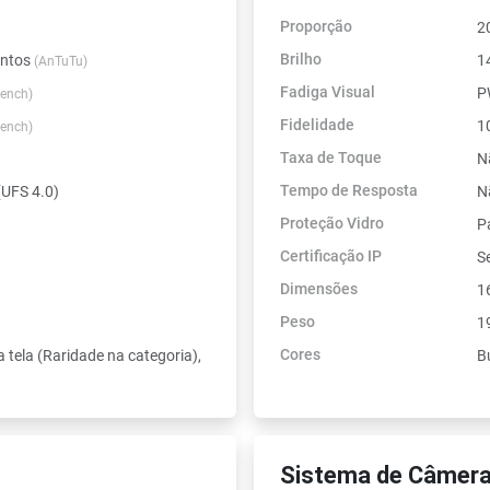
Proporção
2
Brilho
ontos
1
(AnTuTu)
Fadiga Visual
P
ench)
Fidelidade
10
ench)
Taxa de Toque
N
Tempo de Resposta
UFS 4.0)
N
Proteção Vidro
P
Certificação IP
Se
Dimensões
1
Peso
1
Cores
a tela (Raridade na categoria),
Bu
Sistema de Câmera