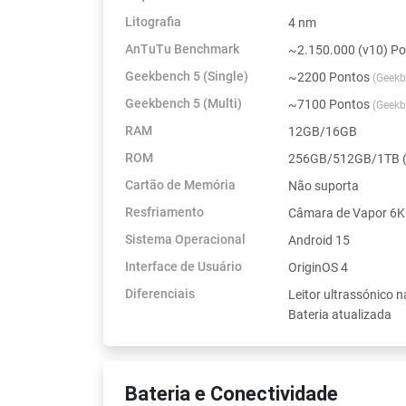
Litografia
4 nm
AnTuTu Benchmark
~2.150.000 (v10) P
Geekbench 5 (Single)
~2200 Pontos
(Geekb
Geekbench 5 (Multi)
~7100 Pontos
(Geekb
RAM
12GB/16GB
ROM
256GB/512GB/1TB (
Cartão de Memória
Não suporta
Resfriamento
Câmara de Vapor 6K
Sistema Operacional
Android 15
Interface de Usuário
OriginOS 4
Diferenciais
Leitor ultrassónico n
Bateria atualizada
Bateria e Conectividade