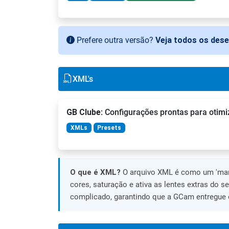
Prefere outra versão?
Veja todos os des
XML's
GB Clube
: Configurações prontas para otimi
XMLs
Presets
O que é XML?
O arquivo XML é como um 'manu
cores, saturação e ativa as lentes extras do s
complicado, garantindo que a GCam entregue o