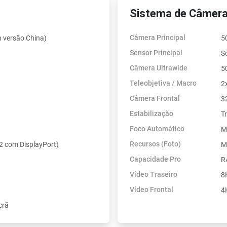
Sistema de Câmera
Câmera Principal
versão China)
5
Sensor Principal
S
Câmera Ultrawide
5
Teleobjetiva / Macro
2
Câmera Frontal
3
Estabilização
Tr
Foco Automático
M
Recursos (Foto)
2 com DisplayPort)
M
Capacidade Pro
R
Vídeo Traseiro
8
Vídeo Frontal
4
crã