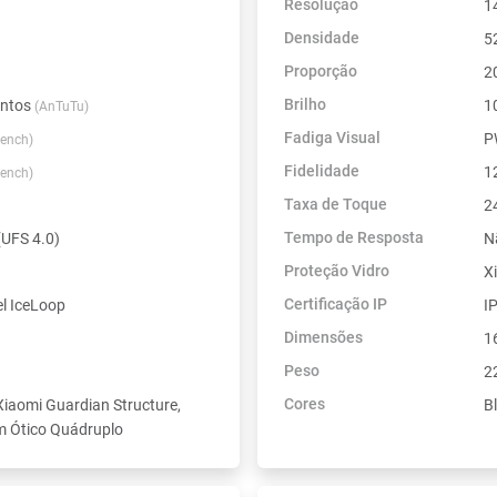
Resolução
1
Densidade
5
Proporção
2
Brilho
ontos
1
(AnTuTu)
Fadiga Visual
P
ench)
Fidelidade
12
ench)
Taxa de Toque
2
Tempo de Resposta
UFS 4.0)
N
Proteção Vidro
X
Certificação IP
l IceLoop
I
Dimensões
1
Peso
2
Cores
Xiaomi Guardian Structure,
Bl
m Ótico Quádruplo