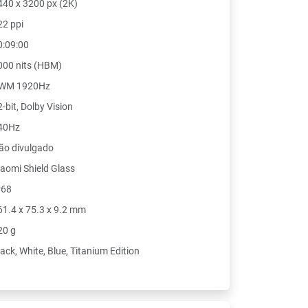
440 x 3200 px (2K)
22 ppi
0:09:00
000 nits (HBM)
WM 1920Hz
-bit, Dolby Vision
40Hz
ão divulgado
iaomi Shield Glass
P68
61.4 x 75.3 x 9.2 mm
20 g
ack, White, Blue, Titanium Edition