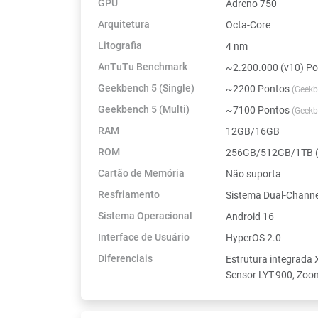
GPU
Adreno 750
Arquitetura
Octa-Core
Litografia
4 nm
AnTuTu Benchmark
~2.200.000 (v10) P
Geekbench 5 (Single)
~2200 Pontos
(Geekb
Geekbench 5 (Multi)
~7100 Pontos
(Geekb
RAM
12GB/16GB
ROM
256GB/512GB/1TB (
Cartão de Memória
Não suporta
Resfriamento
Sistema Dual-Channe
Sistema Operacional
Android 16
Interface de Usuário
HyperOS 2.0
Diferenciais
Estrutura integrada 
Sensor LYT-900, Zoo