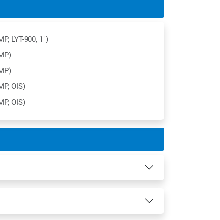
MP, LYT-900, 1")
 MP)
 MP)
MP, OIS)
MP, OIS)