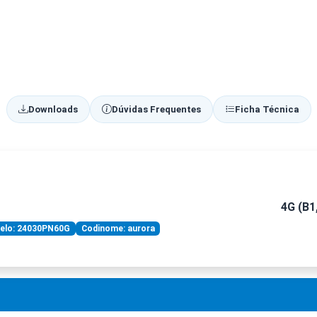
Downloads
Dúvidas Frequentes
Ficha Técnica
4G (B1,
elo: 24030PN60G
Codinome: aurora