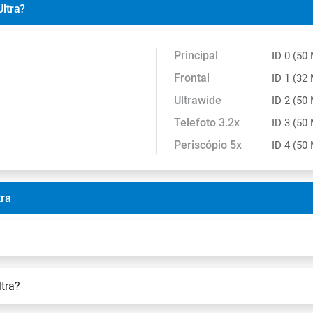
ltra?
Principal
ID 0 (50 
Frontal
ID 1 (32
Ultrawide
ID 2 (50
Telefoto 3.2x
ID 3 (50 
Periscópio 5x
ID 4 (50 
tra
tra?