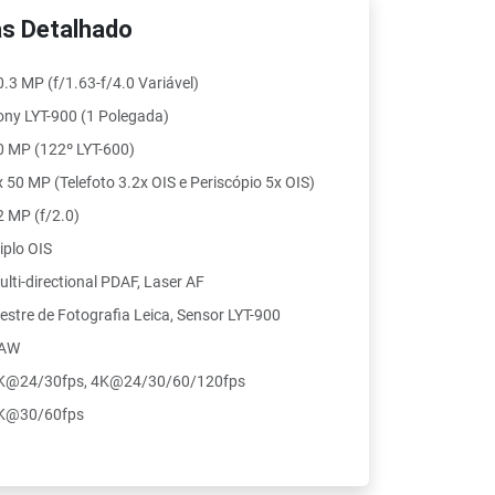
s Detalhado
0.3 MP (f/1.63-f/4.0 Variável)
ony LYT-900 (1 Polegada)
0 MP (122º LYT-600)
x 50 MP (Telefoto 3.2x OIS e Periscópio 5x OIS)
2 MP (f/2.0)
iplo OIS
ulti-directional PDAF, Laser AF
estre de Fotografia Leica, Sensor LYT-900
AW
K@24/30fps, 4K@24/30/60/120fps
K@30/60fps