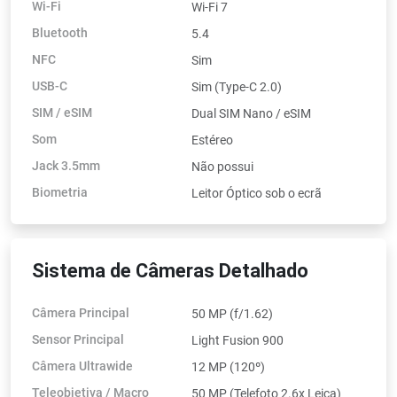
Wi-Fi
Wi-Fi 7
Bluetooth
5.4
NFC
Sim
USB-C
Sim (Type-C 2.0)
SIM / eSIM
Dual SIM Nano / eSIM
Som
Estéreo
Jack 3.5mm
Não possui
Biometria
Leitor Óptico sob o ecrã
Sistema de Câmeras Detalhado
Câmera Principal
50 MP (f/1.62)
Sensor Principal
Light Fusion 900
Câmera Ultrawide
12 MP (120º)
Teleobjetiva / Macro
50 MP (Telefoto 2.6x Leica)