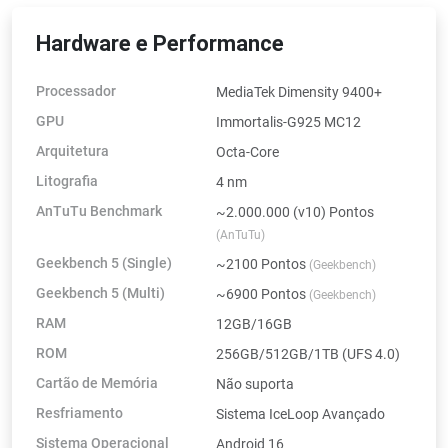
Hardware e Performance
Processador
MediaTek Dimensity 9400+
GPU
Immortalis-G925 MC12
Arquitetura
Octa-Core
Litografia
4 nm
AnTuTu Benchmark
~2.000.000 (v10) Pontos
(AnTuTu)
Geekbench 5 (Single)
~2100 Pontos
(Geekbench)
Geekbench 5 (Multi)
~6900 Pontos
(Geekbench)
RAM
12GB/16GB
ROM
256GB/512GB/1TB (UFS 4.0)
Cartão de Memória
Não suporta
Resfriamento
Sistema IceLoop Avançado
Sistema Operacional
Android 16