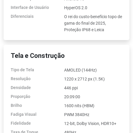
Interface de Usuário
HyperOS 2.0
Diferenciais
O rei do custo-benefício topo de
gama do final de 2025,
Proteção IP68 e Leica
Tela e Construção
Tipo de Tela
AMOLED (144Hz)
Resolução
1220 x 2712 px (1.5K)
Densidade
446 ppi
Proporção
20:09:00
Brilho
1600 nits (HBM)
Fadiga Visual
PWM 3840Hz
Fidelidade
12-bit, Dolby Vision, HDR10+
Taxa de Toque
480Hz