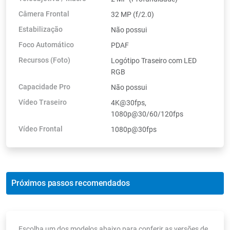
Câmera Frontal
32 MP (f/2.0)
Estabilização
Não possui
Foco Automático
PDAF
Recursos (Foto)
Logótipo Traseiro com LED
RGB
Capacidade Pro
Não possui
Vídeo Traseiro
4K@30fps,
1080p@30/60/120fps
Vídeo Frontal
1080p@30fps
Próximos passos recomendados
Escolha um dos modelos abaixo para conferir as versões de