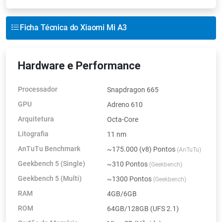
Ficha Técnica do Xiaomi Mi A3
Hardware e Performance
Processador
Snapdragon 665
GPU
Adreno 610
Arquitetura
Octa-Core
Litografia
11 nm
AnTuTu Benchmark
~175.000 (v8) Pontos
(AnTuTu)
Geekbench 5 (Single)
~310 Pontos
(Geekbench)
Geekbench 5 (Multi)
~1300 Pontos
(Geekbench)
RAM
4GB/6GB
ROM
64GB/128GB (UFS 2.1)