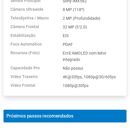
Sensor Principal
Sony IMX582
Câmera Ultrawide
8 MP (118º)
Teleobjetiva / Macro
2 MP (Profundidade)
Câmera Frontal
32 MP (f/2.0)
Estabilização
EIS
Foco Automático
PDAF
Recursos (Foto)
Ecrã AMOLED com leitor
integrado
Capacidade Pro
Não possui
Vídeo Traseiro
4K@30fps, 1080p@30/60fps
Vídeo Frontal
1080p@30fps
Próximos passos recomendados