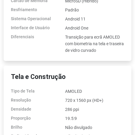
Cartão de Memória
MicroSD (Híbrido)
Resfriamento
Padrão
Sistema Operacional
Android 11
Interface de Usuário
Android One
Diferenciais
Transição para ecrã AMOLED
com biometria na tela e traseira
de vidro curvado
Tela e Construção
Tipo de Tela
AMOLED
Resolução
720 x 1560 px (HD+)
Densidade
286 ppi
Proporção
19.5:9
Brilho
Não divulgado