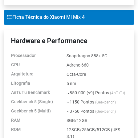
Ficha Técnica do Xiaomi Mi Mix 4
Hardware e Performance
Processador
Snapdragon 888+ 5G
GPU
Adreno 660
Arquitetura
Octa-Core
Litografia
5 nm
AnTuTu Benchmark
~850.000 (v9) Pontos
(AnTuTu)
Geekbench 5 (Single)
~1150 Pontos
(Geekbench)
Geekbench 5 (Multi)
~3750 Pontos
(Geekbench)
RAM
8GB/12GB
ROM
128GB/256GB/512GB (UFS
3.1)