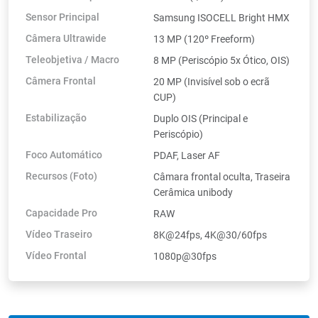
Sensor Principal
Samsung ISOCELL Bright HMX
Câmera Ultrawide
13 MP (120º Freeform)
Teleobjetiva / Macro
8 MP (Periscópio 5x Ótico, OIS)
Câmera Frontal
20 MP (Invisível sob o ecrã
CUP)
Estabilização
Duplo OIS (Principal e
Periscópio)
Foco Automático
PDAF, Laser AF
Recursos (Foto)
Câmara frontal oculta, Traseira
Cerâmica unibody
Capacidade Pro
RAW
Vídeo Traseiro
8K@24fps, 4K@30/60fps
Vídeo Frontal
1080p@30fps