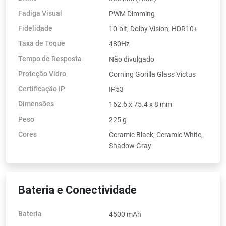
Fadiga Visual
PWM Dimming
Fidelidade
10-bit, Dolby Vision, HDR10+
Taxa de Toque
480Hz
Tempo de Resposta
Não divulgado
Proteção Vidro
Corning Gorilla Glass Victus
Certificação IP
IP53
Dimensões
162.6 x 75.4 x 8 mm
Peso
225 g
Cores
Ceramic Black, Ceramic White,
Shadow Gray
Bateria e Conectividade
Bateria
4500 mAh