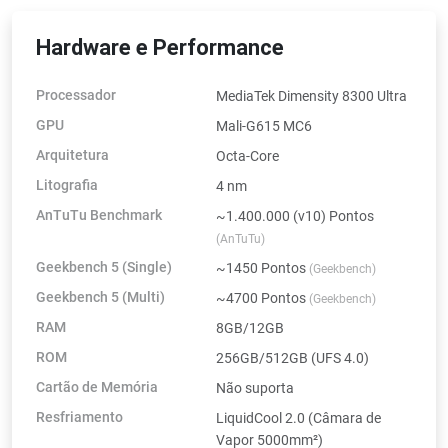
Hardware e Performance
Processador
MediaTek Dimensity 8300 Ultra
GPU
Mali-G615 MC6
Arquitetura
Octa-Core
Litografia
4 nm
AnTuTu Benchmark
~1.400.000 (v10) Pontos
(AnTuTu)
Geekbench 5 (Single)
~1450 Pontos
(Geekbench)
Geekbench 5 (Multi)
~4700 Pontos
(Geekbench)
RAM
8GB/12GB
ROM
256GB/512GB (UFS 4.0)
Cartão de Memória
Não suporta
Resfriamento
LiquidCool 2.0 (Câmara de
Vapor 5000mm²)