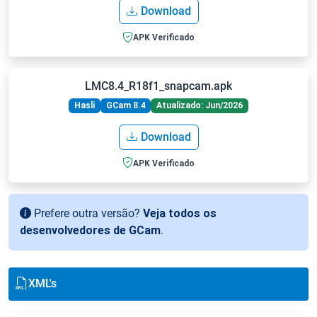
Download
APK Verificado
LMC8.4_R18f1_snapcam.apk
Hasli
GCam 8.4
Atualizado: Jun/2026
Download
APK Verificado
Prefere outra versão?
Veja todos os
desenvolvedores de GCam
.
XML's