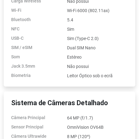
Carga Wireless
Não possui
Wi-Fi
Wi-Fi 6000 (802.11ax)
Bluetooth
5.4
NFC
Sim
USB-C
Sim (Type-C 2.0)
SIM / eSIM
Dual SIM Nano
Som
Estéreo
Jack 3.5mm
Não possui
Biometria
Leitor Óptico sob o ecrã
Sistema de Câmeras Detalhado
Câmera Principal
64 MP (f/1.7)
Sensor Principal
OmniVision OV64B
Câmera Ultrawide
8 MP (120º)