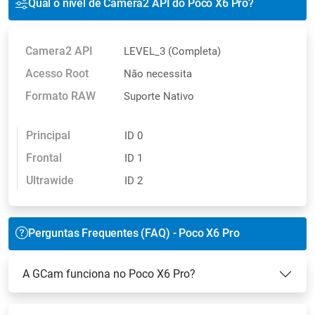
Qual o nível de Camera2 API do Poco X6 Pro?
Camera2 API
LEVEL_3 (Completa)
Acesso Root
Não necessita
Formato RAW
Suporte Nativo
Principal
ID 0
Frontal
ID 1
Ultrawide
ID 2
Perguntas Frequentes (FAQ) - Poco X6 Pro
A GCam funciona no Poco X6 Pro?