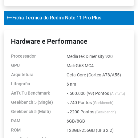
Ficha Técnica do Redmi Note 11 Pro Plus
Hardware e Performance
Processador
MediaTek Dimensity 920
GPU
Mali-G68 MC4
Arquitetura
Octa-Core (Cortex-A78/A55)
Litografia
6 nm
AnTuTu Benchmark
~500.000 (v9) Pontos
(AnTuTu)
Geekbench 5 (Single)
~740 Pontos
(Geekbench)
Geekbench 5 (Multi)
~2200 Pontos
(Geekbench)
RAM
6GB/8GB
ROM
128GB/256GB (UFS 2.2)