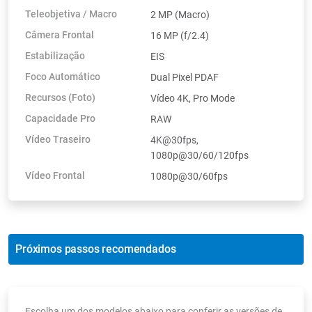
Teleobjetiva / Macro
2 MP (Macro)
Câmera Frontal
16 MP (f/2.4)
Estabilização
EIS
Foco Automático
Dual Pixel PDAF
Recursos (Foto)
Vídeo 4K, Pro Mode
Capacidade Pro
RAW
Vídeo Traseiro
4K@30fps,
1080p@30/60/120fps
Vídeo Frontal
1080p@30/60fps
Próximos passos recomendados
Escolha um dos modelos abaixo para conferir as versões de