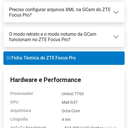
Preciso configurar arquivos XML na GCam do ZTE
Focus Pro?
O modo retrato e o modo noturno da GCam
funcionam no ZTE Focus Pro?
Ficha Técnica do ZTE Focus Pro
Hardware e Performance
Processador
Unisoc T760
GPU
Mali-G57
Arquitetura
Octa-Core
Litografia
4 nm
AnTuTu Benchmark
~510.000 (v10) Pontos