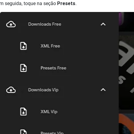
Em seguida, toque na seção
Presets
.