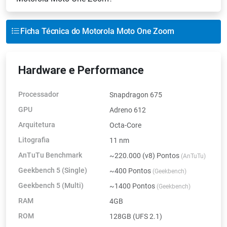
Ficha Técnica do Motorola Moto One Zoom
Hardware e Performance
Processador
Snapdragon 675
GPU
Adreno 612
Arquitetura
Octa-Core
Litografia
11 nm
AnTuTu Benchmark
~220.000 (v8) Pontos
(AnTuTu)
Geekbench 5 (Single)
~400 Pontos
(Geekbench)
Geekbench 5 (Multi)
~1400 Pontos
(Geekbench)
RAM
4GB
ROM
128GB (UFS 2.1)