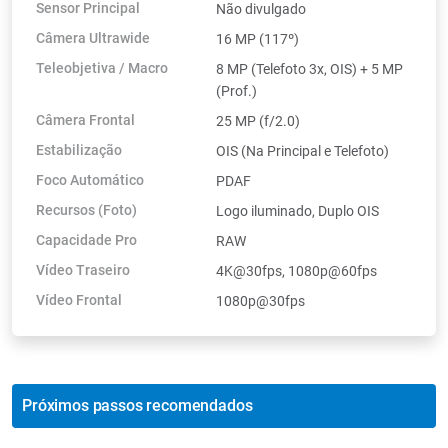
Sensor Principal
Não divulgado
Câmera Ultrawide
16 MP (117º)
Teleobjetiva / Macro
8 MP (Telefoto 3x, OIS) + 5 MP
(Prof.)
Câmera Frontal
25 MP (f/2.0)
Estabilização
OIS (Na Principal e Telefoto)
Foco Automático
PDAF
Recursos (Foto)
Logo iluminado, Duplo OIS
Capacidade Pro
RAW
Vídeo Traseiro
4K@30fps, 1080p@60fps
Vídeo Frontal
1080p@30fps
Próximos passos recomendados