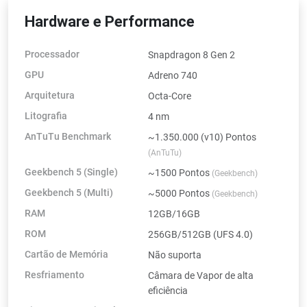
Hardware e Performance
Processador
Snapdragon 8 Gen 2
GPU
Adreno 740
Arquitetura
Octa-Core
Litografia
4 nm
AnTuTu Benchmark
~1.350.000 (v10) Pontos
(AnTuTu)
Geekbench 5 (Single)
~1500 Pontos
(Geekbench)
Geekbench 5 (Multi)
~5000 Pontos
(Geekbench)
RAM
12GB/16GB
ROM
256GB/512GB (UFS 4.0)
Cartão de Memória
Não suporta
Resfriamento
Câmara de Vapor de alta
eficiência