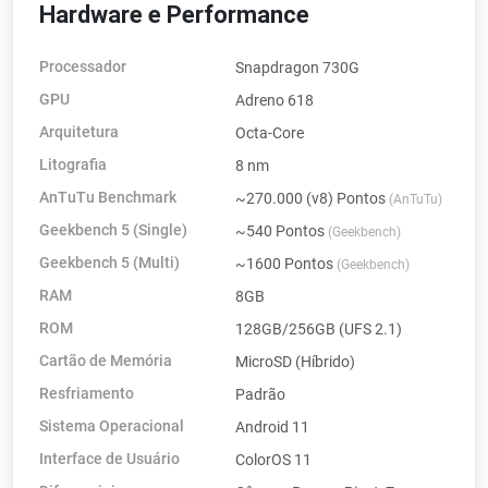
Hardware e Performance
Processador
Snapdragon 730G
GPU
Adreno 618
Arquitetura
Octa-Core
Litografia
8 nm
AnTuTu Benchmark
~270.000 (v8) Pontos
(AnTuTu)
Geekbench 5 (Single)
~540 Pontos
(Geekbench)
Geekbench 5 (Multi)
~1600 Pontos
(Geekbench)
RAM
8GB
ROM
128GB/256GB (UFS 2.1)
Cartão de Memória
MicroSD (Híbrido)
Resfriamento
Padrão
Sistema Operacional
Android 11
Interface de Usuário
ColorOS 11