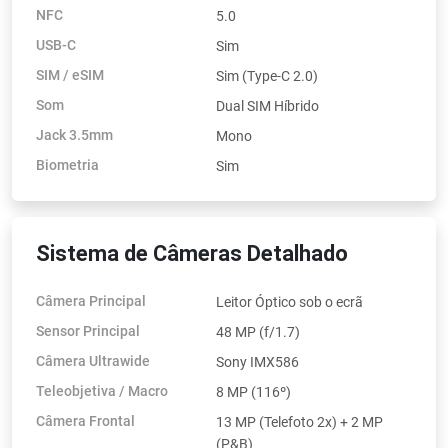
NFC
5.0
USB-C
Sim
SIM / eSIM
Sim (Type-C 2.0)
Som
Dual SIM Híbrido
Jack 3.5mm
Mono
Biometria
Sim
Sistema de Câmeras Detalhado
Câmera Principal
Leitor Óptico sob o ecrã
Sensor Principal
48 MP (f/1.7)
Câmera Ultrawide
Sony IMX586
Teleobjetiva / Macro
8 MP (116º)
Câmera Frontal
13 MP (Telefoto 2x) + 2 MP
(P&B)