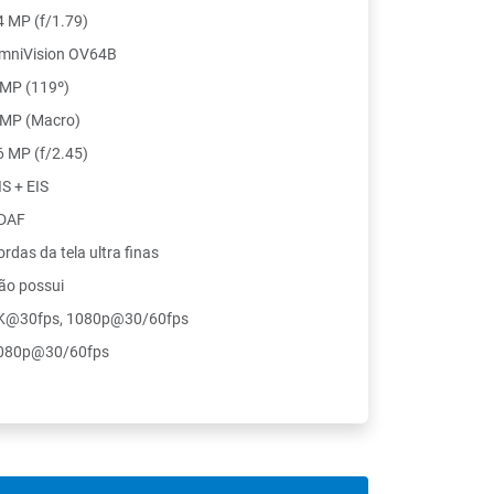
4 MP (f/1.79)
mniVision OV64B
 MP (119º)
 MP (Macro)
6 MP (f/2.45)
IS + EIS
DAF
rdas da tela ultra finas
ão possui
K@30fps, 1080p@30/60fps
080p@30/60fps