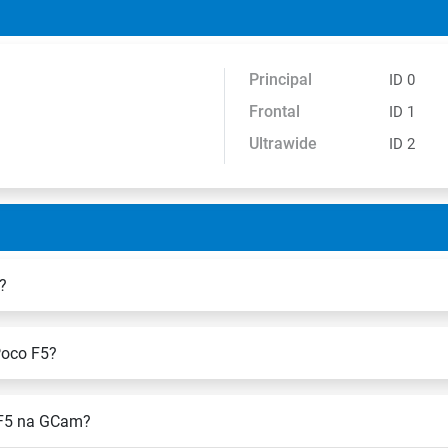
Principal
ID 0
Frontal
ID 1
Ultrawide
ID 2
?
Poco F5?
o F5 na GCam?