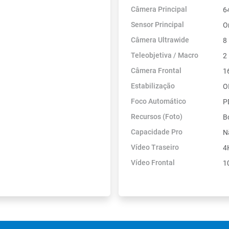
Câmera Principal
6
Sensor Principal
O
Câmera Ultrawide
8
Teleobjetiva / Macro
2
Câmera Frontal
1
Estabilização
O
Foco Automático
P
Recursos (Foto)
Bo
Capacidade Pro
N
Vídeo Traseiro
4
Vídeo Frontal
1