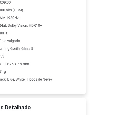
0:09:00
000 nits (HBM)
WM 1920Hz
2-bit, Dolby Vision, HDR10+
40Hz
ão divulgado
orning Gorilla Glass 5
P53
61.1 x 75 x 7.9 mm
81 g
lack, Blue, White (Flocos de Neve)
s Detalhado