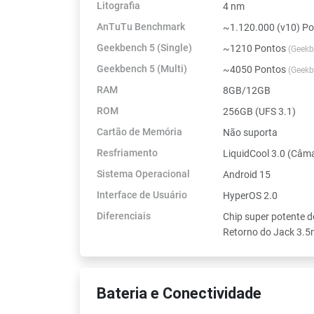
Litografia
4 nm
AnTuTu Benchmark
~1.120.000 (v10) P
Geekbench 5 (Single)
~1210 Pontos
(Geekb
Geekbench 5 (Multi)
~4050 Pontos
(Geekb
RAM
8GB/12GB
ROM
256GB (UFS 3.1)
Cartão de Memória
Não suporta
Resfriamento
LiquidCool 3.0 (Câ
Sistema Operacional
Android 15
Interface de Usuário
HyperOS 2.0
Diferenciais
Chip super potente 
Retorno do Jack 3.
Bateria e Conectividade