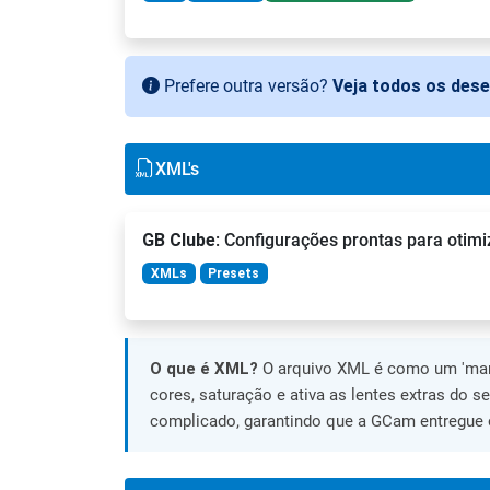
Prefere outra versão?
Veja todos os des
XML's
GB Clube
: Configurações prontas para otimi
XMLs
Presets
O que é XML?
O arquivo XML é como um 'manu
cores, saturação e ativa as lentes extras do s
complicado, garantindo que a GCam entregue o