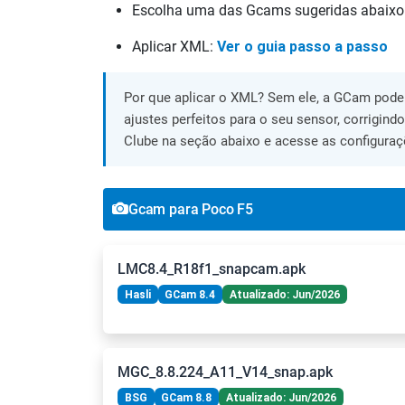
Escolha uma das Gcams sugeridas abaixo
Aplicar XML:
Ver o guia passo a passo
Por que aplicar o XML? Sem ele, a GCam pode 
ajustes perfeitos para o seu sensor, corrigind
Clube na seção abaixo e acesse as configuraç
Gcam para Poco F5
LMC8.4_R18f1_snapcam.apk
Hasli
GCam 8.4
Atualizado: Jun/2026
MGC_8.8.224_A11_V14_snap.apk
BSG
GCam 8.8
Atualizado: Jun/2026