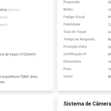
Proporção
2
Brilho
ontos
1
(AnTuTu)
Fadiga Visual
P
ench)
Fidelidade
1
ench)
Taxa de Toque
2
Tempo de Resposta
N
Proteção Vidro
C
Certificação IP
mara de Vapor 3725mm²)
I
Dimensões
1
Peso
1
Cores
de arquitetura TSMC 4nm,
B
5mm
Sistema de Câmera