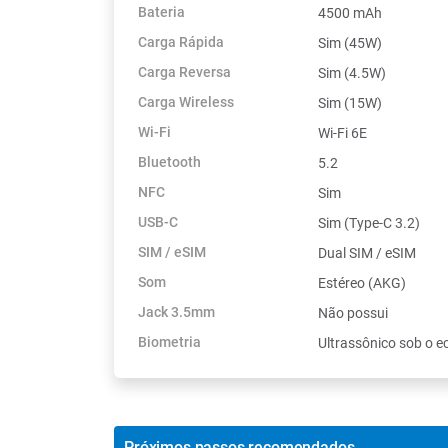
Bateria
4500 mAh
Carga Rápida
Sim (45W)
Carga Reversa
Sim (4.5W)
Carga Wireless
Sim (15W)
Wi-Fi
Wi-Fi 6E
Bluetooth
5.2
NFC
Sim
USB-C
Sim (Type-C 3.2)
SIM / eSIM
Dual SIM / eSIM
Som
Estéreo (AKG)
Jack 3.5mm
Não possui
Biometria
Ultrassônico sob o e
Próximos passos recomendados