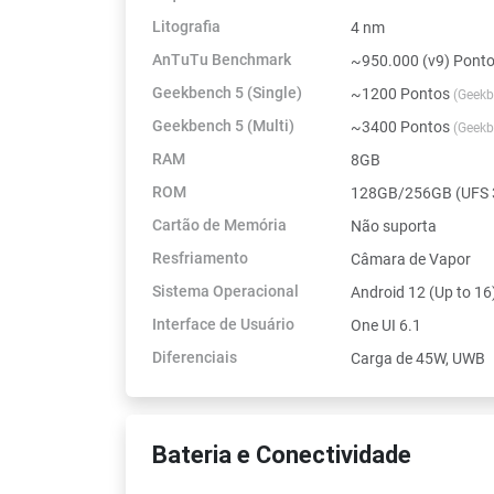
Litografia
4 nm
AnTuTu Benchmark
~950.000 (v9) Pont
Geekbench 5 (Single)
~1200 Pontos
(Geekb
Geekbench 5 (Multi)
~3400 Pontos
(Geekb
RAM
8GB
ROM
128GB/256GB (UFS 
Cartão de Memória
Não suporta
Resfriamento
Câmara de Vapor
Sistema Operacional
Android 12 (Up to 16
Interface de Usuário
One UI 6.1
Diferenciais
Carga de 45W, UWB
Bateria e Conectividade