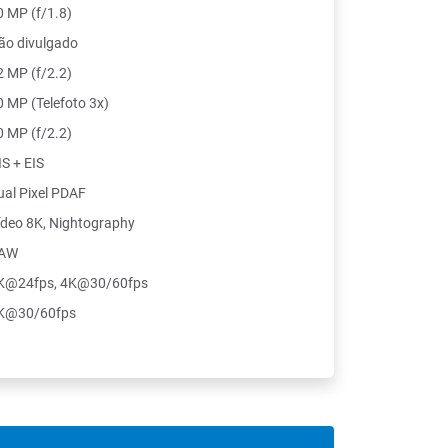
0 MP (f/1.8)
ão divulgado
2 MP (f/2.2)
0 MP (Telefoto 3x)
0 MP (f/2.2)
IS + EIS
ual Pixel PDAF
ídeo 8K, Nightography
AW
K@24fps, 4K@30/60fps
K@30/60fps