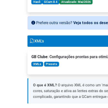
Hasli
GCam 8.4
Atualizado: Mai/2026
Prefere outra versão?
Veja todos os des
XML's
GB Clube
: Configurações prontas para otimi
XMLs
Presets
O que é XML?
O arquivo XML é como um 'manu
cores, saturação e ativa as lentes extras do s
complicado, garantindo que a GCam entregue o