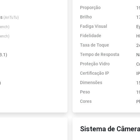
Proporção
1
Brilho
os
1
(AnTuTu)
Fadiga Visual
E
ench)
Fidelidade
H
ench)
Taxa de Toque
2
Tempo de Resposta
3.1)
N
Proteção Vidro
C
Certificação IP
I
Dimensões
)
1
Peso
1
Cores
P
Sistema de Câmera