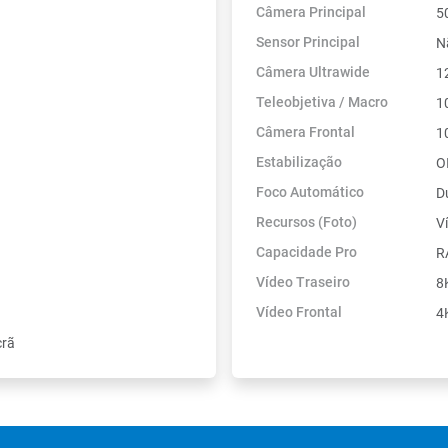
Câmera Principal
5
Sensor Principal
N
Câmera Ultrawide
1
Teleobjetiva / Macro
1
Câmera Frontal
1
Estabilização
O
Foco Automático
D
Recursos (Foto)
V
Capacidade Pro
R
Vídeo Traseiro
8
Vídeo Frontal
4
crã