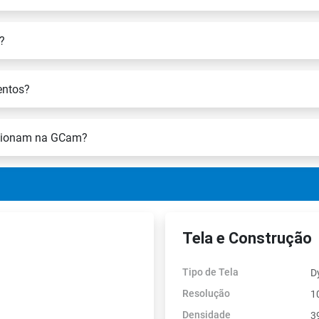
?
entos?
uncionam na GCam?
Tela e Construção
Tipo de Tela
D
Resolução
1
Densidade
3