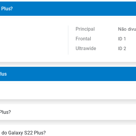
 Plus?
Principal
Não div
Frontal
ID 1
Ultrawide
ID 2
lus
Plus?
 do Galaxy S22 Plus?