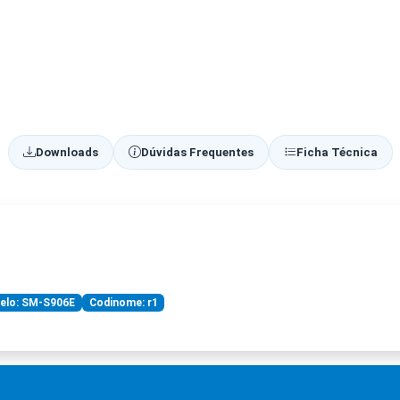
Downloads
Dúvidas Frequentes
Ficha Técnica
elo: SM-S906E
Codinome: r1