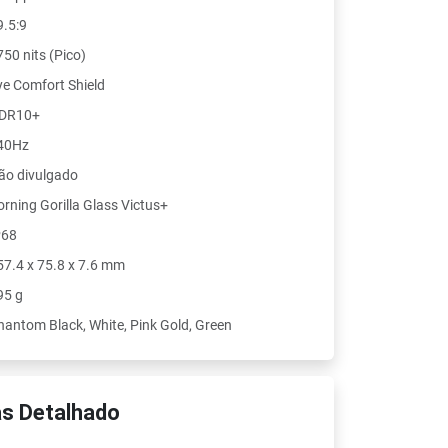
9.5:9
750 nits (Pico)
ye Comfort Shield
DR10+
40Hz
ão divulgado
orning Gorilla Glass Victus+
P68
57.4 x 75.8 x 7.6 mm
95 g
hantom Black, White, Pink Gold, Green
s Detalhado