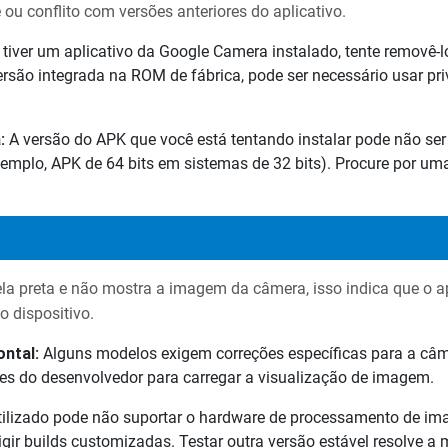
ou conflito com versões anteriores do aplicativo.
 tiver um aplicativo da Google Camera instalado, tente removê-
são integrada na ROM de fábrica, pode ser necessário usar priv
:
A versão do APK que você está tentando instalar pode não se
xemplo, APK de 64 bits em sistemas de 32 bits). Procure por um
tela preta e não mostra a imagem da câmera, isso indica que o 
 dispositivo.
ntal:
Alguns modelos exigem correções específicas para a câme
es do desenvolvedor para carregar a visualização de imagem.
tilizado pode não suportar o hardware de processamento de ima
r builds customizadas. Testar outra versão estável resolve a m