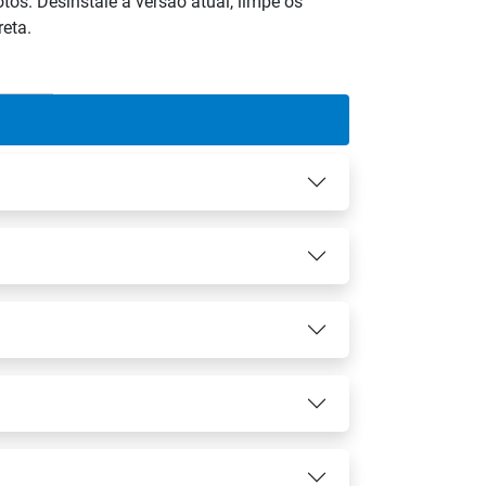
os. Desinstale a versão atual, limpe os
reta.