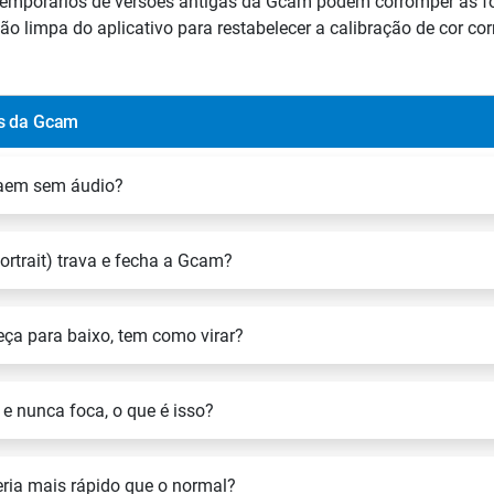
temporários de versões antigas da Gcam podem corromper as fot
o limpa do aplicativo para restabelecer a calibração de cor cor
ns da Gcam
saem sem áudio?
rtrait) trava e fecha a Gcam?
eça para baixo, tem como virar?
e nunca foca, o que é isso?
eria mais rápido que o normal?