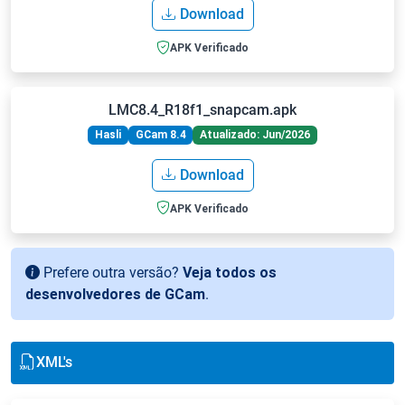
Download
APK Verificado
LMC8.4_R18f1_snapcam.apk
Hasli
GCam 8.4
Atualizado: Jun/2026
Download
APK Verificado
Prefere outra versão?
Veja todos os
desenvolvedores de GCam
.
XML's