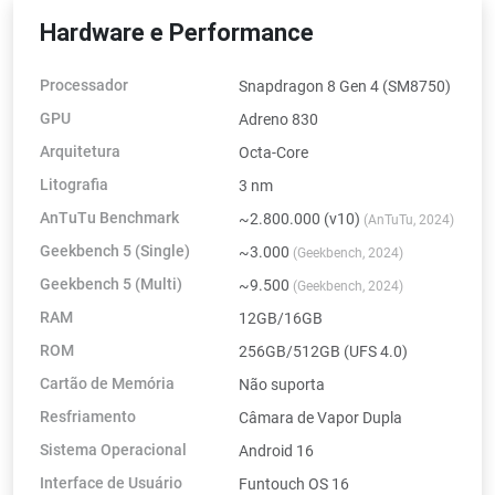
Hardware e Performance
Processador
Snapdragon 8 Gen 4 (SM8750)
GPU
Adreno 830
Arquitetura
Octa-Core
Litografia
3 nm
AnTuTu Benchmark
~2.800.000 (v10)
(AnTuTu, 2024)
Geekbench 5 (Single)
~3.000
(Geekbench, 2024)
Geekbench 5 (Multi)
~9.500
(Geekbench, 2024)
RAM
12GB/16GB
ROM
256GB/512GB (UFS 4.0)
Cartão de Memória
Não suporta
Resfriamento
Câmara de Vapor Dupla
Sistema Operacional
Android 16
Interface de Usuário
Funtouch OS 16