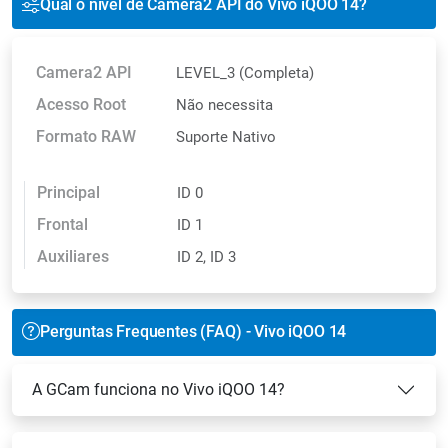
Qual o nível de Camera2 API do Vivo iQOO 14?
Camera2 API
LEVEL_3 (Completa)
Acesso Root
Não necessita
Formato RAW
Suporte Nativo
Principal
ID 0
Frontal
ID 1
Auxiliares
ID 2, ID 3
Perguntas Frequentes (FAQ) - Vivo iQOO 14
A GCam funciona no Vivo iQOO 14?