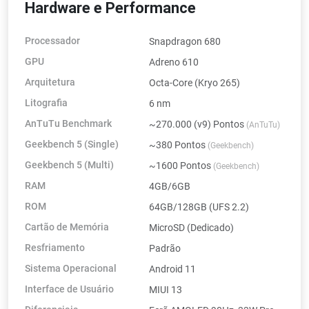
Hardware e Performance
Processador
Snapdragon 680
GPU
Adreno 610
Arquitetura
Octa-Core (Kryo 265)
Litografia
6 nm
AnTuTu Benchmark
~270.000 (v9) Pontos
(AnTuTu)
Geekbench 5 (Single)
~380 Pontos
(Geekbench)
Geekbench 5 (Multi)
~1600 Pontos
(Geekbench)
RAM
4GB/6GB
ROM
64GB/128GB (UFS 2.2)
Cartão de Memória
MicroSD (Dedicado)
Resfriamento
Padrão
Sistema Operacional
Android 11
Interface de Usuário
MIUI 13