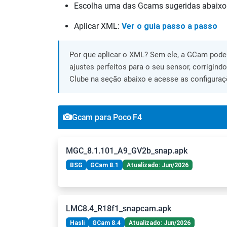
Escolha uma das Gcams sugeridas abaixo
Aplicar XML:
Ver o guia passo a passo
Por que aplicar o XML? Sem ele, a GCam pode 
ajustes perfeitos para o seu sensor, corrigind
Clube na seção abaixo e acesse as configuraç
Gcam para Poco F4
MGC_8.1.101_A9_GV2b_snap.apk
BSG
GCam 8.1
Atualizado: Jun/2026
LMC8.4_R18f1_snapcam.apk
Hasli
GCam 8.4
Atualizado: Jun/2026