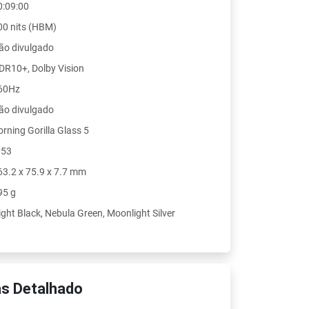
0:09:00
00 nits (HBM)
ão divulgado
DR10+, Dolby Vision
60Hz
ão divulgado
orning Gorilla Glass 5
P53
63.2 x 75.9 x 7.7 mm
95 g
ight Black, Nebula Green, Moonlight Silver
s Detalhado