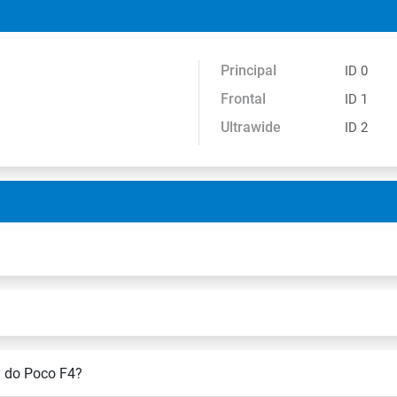
Principal
ID 0
Frontal
ID 1
Ultrawide
ID 2
m do Poco F4?