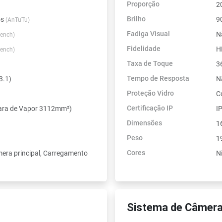
Proporção
2
Brilho
os
9
(AnTuTu)
Fadiga Visual
N
ench)
Fidelidade
H
ench)
Taxa de Toque
3
Tempo de Resposta
3.1)
N
Proteção Vidro
C
Certificação IP
mara de Vapor 3112mm²)
I
Dimensões
1
Peso
1
Cores
mera principal, Carregamento
N
Sistema de Câmera