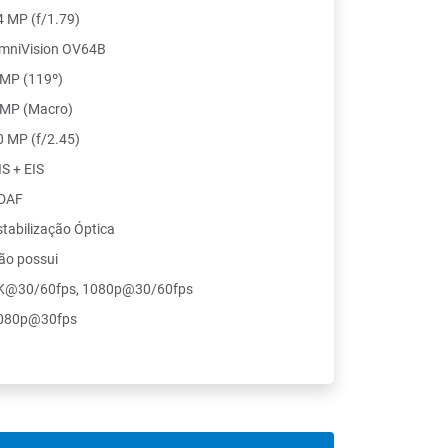
4 MP (f/1.79)
mniVision OV64B
 MP (119º)
 MP (Macro)
0 MP (f/2.45)
IS + EIS
DAF
stabilização Óptica
ão possui
K@30/60fps, 1080p@30/60fps
080p@30fps