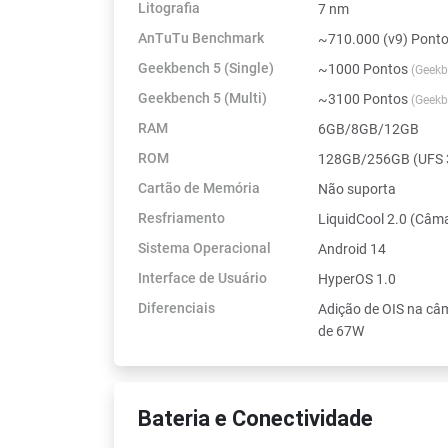
Litografia
7 nm
AnTuTu Benchmark
~710.000 (v9) Pont
Geekbench 5 (Single)
~1000 Pontos
(Geekb
Geekbench 5 (Multi)
~3100 Pontos
(Geekb
RAM
6GB/8GB/12GB
ROM
128GB/256GB (UFS 
Cartão de Memória
Não suporta
Resfriamento
LiquidCool 2.0 (Câ
Sistema Operacional
Android 14
Interface de Usuário
HyperOS 1.0
Diferenciais
Adição de OIS na câ
de 67W
Bateria e Conectividade