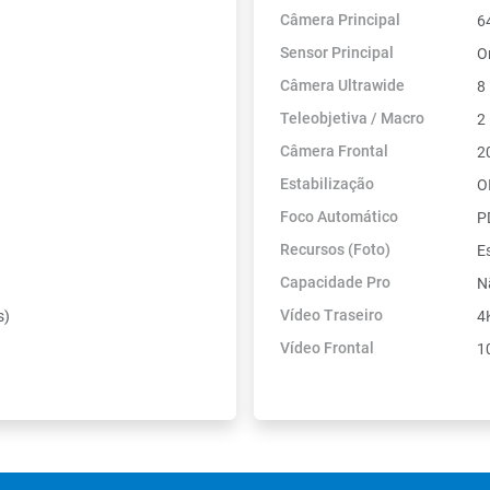
Câmera Principal
6
Sensor Principal
O
Câmera Ultrawide
8
Teleobjetiva / Macro
2
Câmera Frontal
2
Estabilização
O
Foco Automático
P
Recursos (Foto)
E
Capacidade Pro
N
Vídeo Traseiro
s)
4
Vídeo Frontal
1