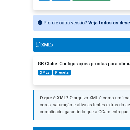
Prefere outra versão?
Veja todos os des
XML's
GB Clube
: Configurações prontas para otimi
XMLs
Presets
O que é XML?
O arquivo XML é como um 'manu
cores, saturação e ativa as lentes extras do s
complicado, garantindo que a GCam entregue o